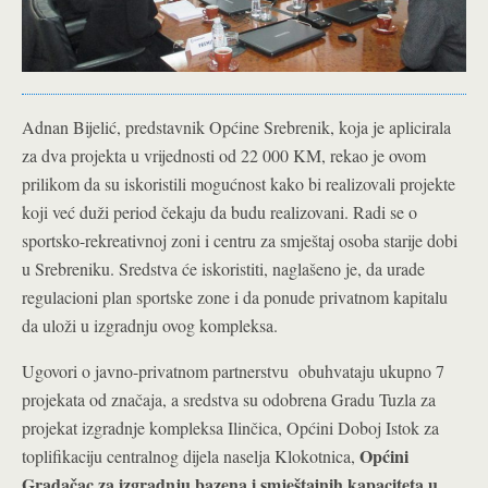
Adnan Bijelić, predstavnik Općine Srebrenik, koja je aplicirala
za dva projekta u vrijednosti od 22 000 KM, rekao je ovom
prilikom da su iskoristili mogućnost kako bi realizovali projekte
koji već duži period čekaju da budu realizovani. Radi se o
sportsko-rekreativnoj zoni i centru za smještaj osoba starije dobi
u Srebreniku. Sredstva će iskoristiti, naglašeno je, da urade
regulacioni plan sportske zone i da ponude privatnom kapitalu
da uloži u izgradnju ovog kompleksa.
Ugovori o javno-privatnom partnerstvu obuhvataju ukupno 7
projekata od značaja, a sredstva su odobrena Gradu Tuzla za
projekat izgradnje kompleksa Ilinčica, Općini Doboj Istok za
Općini
toplifikaciju centralnog dijela naselja Klokotnica,
Gradačac za izgradnju bazena i smještajnih kapaciteta u