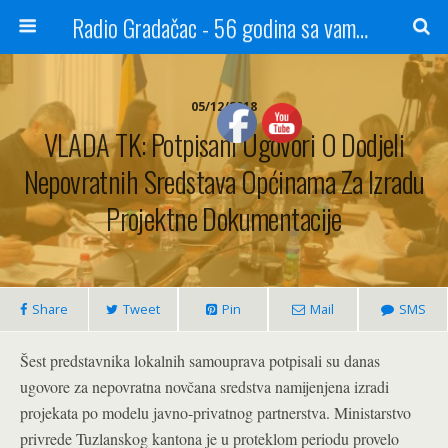
Radio Gradačac - 56 godina sa vama...
05/12/2018
VLADA TK: Potpisani Ugovori O Dodjeli
Nepovratnih Sredstava Općinama Za Izradu
Projektne Dokumentacije
Share
Tweet
Pin
Mail
SMS
Šest predstavnika lokalnih samouprava potpisali su danas
ugovore za nepovratna novčana sredstva namijenjena izradi
projekata po modelu javno-privatnog partnerstva. Ministarstvo
privrede Tuzlanskog kantona je u proteklom periodu provelo