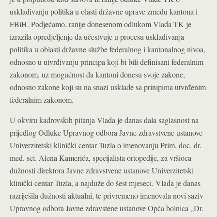
usklađivanju politika u olasti državne uprave zmeđu kantona i
FBiH. Podjećamo, ranije donesenom odlukom Vlada TK je
izrazila opredjeljenje da učestvuje u procesu usklađivanja
politika u oblasti državne službe federalnog i kantonalnog nivoa,
odnosno u utvrđivanju principa koji bi bili definisani federalnim
zakonom, uz mogućnost da kantoni donesu svoje zakone,
odnosno zakone koji su na snazi usklade sa prinipima utvrđenim
federalnim zakonom.
U okviru kadrovskih pitanja Vlada je danas dala saglasnost na
prijedlog Odluke Upravnog odbora Javne zdravstvene ustanove
Univerzitetski klinički centar Tuzla o imenovanju Prim. doc. dr.
med. sci. Alena Kamerića, specijalista ortopedije, za vršioca
dužnosti direktora Javne zdravstvene ustanove Univerzitetski
klinički centar Tuzla, a najduže do šest mjeseci. Vlada je danas
razriješila dužnosti aktualni, te privremeno imenovala novi saziv
Upravnog odbora Javne zdravstene ustanove Opća bolnica „Dr.