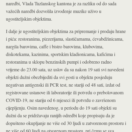
naredbi, Vlada Tuzlanskog kantona je za razliku od do sada
važećih naredbi dozvolila izvođenje muzike uživo u
ugostiteljskim objektima.
I dalje je ugostiteljskim objektima za pripremanje i prodaju hrane
i pića: restoranima, pizzerijama, slastičarnama, ćevabdžinicama,
nargila barovima, caffe i bistro barovima, klubovima,
diskotekama, kazinima, sportskim kladionicama, kafićima i
restoranima u sklopu benzinskih pumpi i odobreno radno
vrijeme do 23.00 sata, uz uslov da su nakon 19 sati svi navedeni
objekti dužni obezbijediti da svi gosti u objektu posjeduju
negativan antigenski ili PCR test, ne stariji od 48 sati, izdat od
registrovane ustanove ili laboratorije ili potvrdu o prebolovanom
COVID-19, ne stariju od 6 mjeseci ili potvrdu o završenom
cijepljenju. Osim navedenog, u periodu do 19 sati objekti su
dužni da se pridržavaju ranijih odredbi koje propisuju da je
dopušteno okupljanje ne više od 30 ljudi u zatvorenom prostoru i
ne više od 60 ljudi na otvorenom prostoru, pri čemu se sva