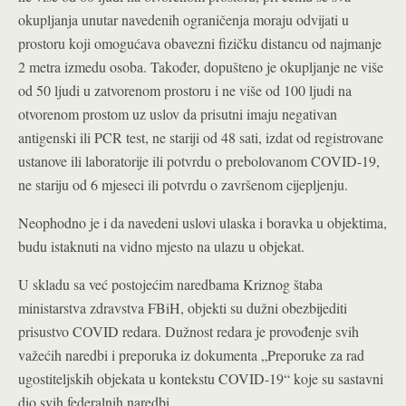
okupljanja unutar navedenih ograničenja moraju odvijati u
prostoru koji omogućava obavezni fizičku distancu od najmanje
2 metra izmedu osoba. Također, dopušteno je okupljanje ne više
od 50 ljudi u zatvorenom prostoru i ne više od 100 ljudi na
otvorenom prostom uz uslov da prisutni imaju negativan
antigenski ili PCR test, ne stariji od 48 sati, izdat od registrovane
ustanove ili laboratorije ili potvrdu o prebolovanom COVID-19,
ne stariju od 6 mjeseci ili potvrdu o završenom cijepljenju.
Neophodno je i da navedeni uslovi ulaska i boravka u objektima,
budu istaknuti na vidno mjesto na ulazu u objekat.
U skladu sa već postojećim naredbama Kriznog štaba
ministarstva zdravstva FBiH, objekti su dužni obezbijediti
prisustvo COVID redara. Dužnost redara je provođenje svih
važećih naredbi i preporuka iz dokumenta „Preporuke za rad
ugostiteljskih objekata u kontekstu COVID-19“ koje su sastavni
dio svih federalnih naredbi.