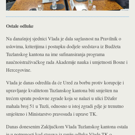
Ostale odluke
Na današnjoj sjednici Vlada je dala saglasnost na Pravilnik o
uslovima, kriterijima i postupku dodjele sredstava iz Budžeta
Tuzlanskog kantona na ime sufinansiranja programa
naučnoistraživačkog rada Akademije nauka i umjetnosti Bosne i
Hercegovine.
Vlada je danas odredila da će Ured za borbu protiv korupcije i
upravljanje kvalitetom Tuzlanskog kantona biti smješten na
trećem spratu poslovne zgrade koja se nalazi u ulici Džafer
mahala broj 51 u Tuzli, odnosno u istoj zgradi gdje je trenutno
smješteno i Ministarstvo pravosuđa i uprave TK.
Danas donesenim Zaključkom Vlada Tuzlanskog kantona ostala
je u potpunosti kod stavova iz ranije odluke Vlade TK o