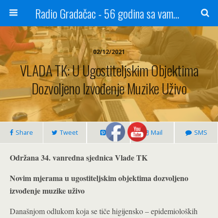
Radio Gradačac - 56 godina sa vama...
02/12/2021
VLADA TK: U Ugostiteljskim Objektima
Dozvoljeno Izvođenje Muzike Uživo
Share
Tweet
Pin
Mail
SMS
Održana 34. vanredna sjednica Vlade TK
Novim mjerama u ugostiteljskim objektima dozvoljeno
izvođenje muzike uživo
Današnjom odlukom koja se tiče higijensko – epidemioloških