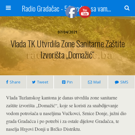
Radio Gradačac - 56 godina sa vama...
07/04/2021
Vlada TK Utvrdila Zone Sanitarne Zaštite
Izvorišta „Domažić“
Share
Tweet
Pin
Mail
SMS
Vlada Tuzlanskog kantona je danas utvrdila zone sanitarne
zaštite izvorišta „Domažić“, koje se koristi za snabdijevanje
vodom potrošača u naseljima Vučkovci, Srnice Donje, južni dio
grada Gradačca i po potrebi i za ostale dijelove Gradačca, te
naselja Hrgovi Donji u Brčko Distriktu.