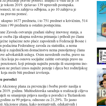
a za pružanje pravne pomoći. Imajući u vidu da je 18
 je tokom 2019. rješavao 139 upravnih postupaka.
oći, tri su zahtjeva odbijena, a po 10 zahtjeva je
a na pravnu pomoć.
 ukupno 1677 predmeta, i to 751 predmet u krivičnim, 514
ičnim i 99 predmeta u ostalim postupcima.
ane Zavoda ostvaruju građani slabog imovnog stanja, a
e osoba čija ukupna redovna primanja i prihodi po članu
ečne isplaćene neto plaće zaposlenih u Federaciji Bosne i
m podacima Federalnog zavoda za statistiku, a nema
i koji u zajedničkom domaćinstvu nema punoljetnog člana
škove advokatskih usluga. Osim navedenih osoba, pravo na
lica koja po osnovu socijalne zaštite ostvaruju pravo na
enzioneri, koji primaju najnižu penziju ili srazmjernu ino-
m ne prelazi iznos najniže penzije i djeca bez roditeljskog
koja može biti predmet izvršenja.
 u porodici
iji Akcionog plana za prevenciju i borbu protiv nasilja u
2019. godinu. Multisektorska saradnja u realizaciji ciljeva
nijeli su smanjenju prijava nasilja u porodici u Tuzlanskom
 godinu za 99 prijava, odnosno za 21,29%. To jasno
osti Akcionog plana, kako normativnih, edukativnih i