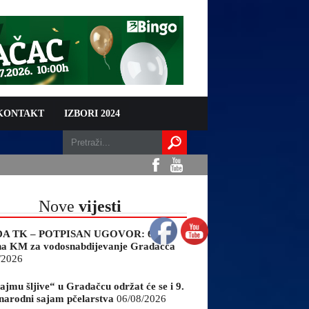
 KONTAKT
IZBORI 2024
Nove
vijesti
A TK – POTPISAN UGOVOR: 6,9
na KM za vodosnabdijevanje Gradačca
/2026
ajmu šljive“ u Gradačcu održat će se i 9.
arodni sajam pčelarstva
06/08/2026