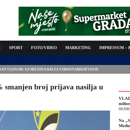
C
SPORT
FOTO/VIDEO
MARKETING
IMPRESSUM –
ISAN UGOVOR: 6,9 MILIONA KM ZA VODOSNABDIJEVANJE
manjen broj prijava nasilja u
VLAD
milio
06/08
Na „S
Međun