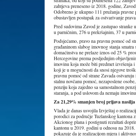
stranaka, od koji su podnesena 122 zahtjev
zahtjeva preneseno iz 2018. godine, Zavod
Odobreno je ukupno 111 pružanja pravne pom
obustavljen postupak za ostvarivanje prav
Pred sudovima Zavod je zastupao stranke u
u parničnim, 276 u prekršajnim, 37 u parn
Podsjećamo, pravo na pravnu pomoć od str
građaninom slabog imovnog stanja smatra s
domaćinstva ne prelaze iznos od 25 % prosj
Hercegovine prema posljednjim objavljeni
imovinu koja može biti predmet izvršenja 
koji je u mogućnosti da snosi njegove tro
pravnu pomoć od strane Zavada ostvaruju i 
stalnu novčanu pomoć, nezaposlene osobe, p
penziju koja zajedno sa samostalnom penzijo
staranja, a pod uslovom da nemaju imovinu 
Za 21,29% smanjen broj prijava nasilja
Vlada je danas usvojila Izvještaj o realizac
porodici za područje Tuzlanskog kantona za 
Akcionog plana i postignuti rezultati dopri
kantonu u 2019. godini u odnosu na 2018.
pokazuje da je realizacijom mjera i aktivn