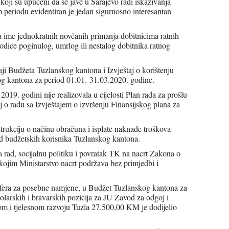
koji su upućeni da se jave u Sarajevo radi iskazivanja
eriodu evidentiran je jedan sigurnosno interesantan
ime jednokratnih novčanih primanja dobitnicima ratnih
odice poginulog, umrlog ili nestalog dobitnika ratnog
taji Budžeta Tuzlanskog kantona i Izvještaj o korištenju
og kantona za period 01.01.-31.03.2020. godine.
019. godini nije realizovala u cijelosti Plan rada za prošlu
aj o radu sa Izvještajem o izvršenju Finansijskog plana za
nstrukciju o načinu obračuna i isplate naknade troškova
od budžetskih korisnika Tuzlanskog kantona.
za rad, socijalnu politiku i povratak TK na nacrt Zakona o
ojim Ministarstvo nacrt podržava bez primjedbi i
sfera za posebne namjene, u Budžet Tuzlanskog kantona za
olarskih i bravarskih pozicija za JU Zavod za odgoj i
m i tjelesnom razvoju Tuzla 27.500,00 KM je dodijelio