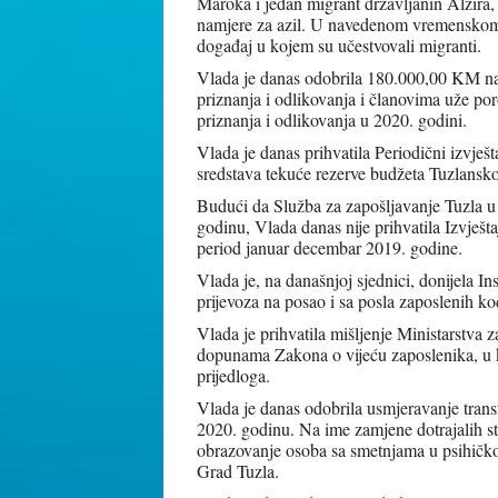
Maroka i jedan migrant državljanin Alžira, 
namjere za azil. U navedenom vremenskom p
događaj u kojem su učestvovali migranti.
Vlada je danas odobrila 180.000,00 KM na 
priznanja i odlikovanja i članovima uže por
priznanja i odlikovanja u 2020. godini.
Vlada je danas prihvatila Periodični izvješ
sredstava tekuće rezerve budžeta Tuzlansk
Budući da Služba za zapošljavanje Tuzla u 2
godinu, Vlada danas nije prihvatila Izvješt
period januar decembar 2019. godine.
Vlada je, na današnjoj sjednici, donijela I
prijevoza na posao i sa posla zaposlenih k
Vlada je prihvatila mišljenje Ministarstva 
dopunama Zakona o vijeću zaposlenika, u k
prijedloga.
Vlada je danas odobrila usmjeravanje tran
2020. godinu. Na ime zamjene dotrajalih st
obrazovanje osoba sa smetnjama u psihičko
Grad Tuzla.