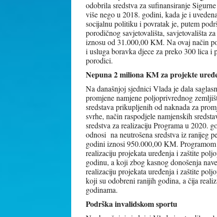
odobrila sredstva za sufinansiranje Sigur
više nego u 2018. godini, kada je i uvedena
socijalnu politiku i povratak je, putem pod
porodičnog savjetovališta, savjetovališta z
iznosu od 31.000,00 KM. Na ovaj način podr
i usluga boravka djece za preko 300 lica i po
porodici.
Nepuna 2 miliona KM za projekte uređenj
Na današnjoj sjednici Vlada je dala saglas
promjene namjene poljoprivrednog zemljiš
sredstava prikupljenih od naknada za prom
svrhe, način raspodjele namjenskih sredsta
sredstva za realizaciju Programa u 2020.
odnosi na neutrošena sredstva iz ranijeg p
godini iznosi 950.000,00 KM. Programom pl
realizaciju projekata uređenja i zaštite po
godinu, a koji zbog kasnog donošenja naved
realizaciju projekata uređenja i zaštite polj
koji su odobreni ranijih godina, a čija real
godinama.
Podrška invalidskom sportu