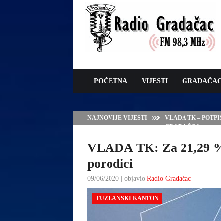
POČETNA
VIJESTI
GRADAČA
NAJNOVIJE VIJESTI
VLADA TK – POTP
GRADAČCA
VLADA TK: Za 21,29 % s
porodici
09/06/2020 | objavio
Radio Gradačac
TUZLANSKI KANTON