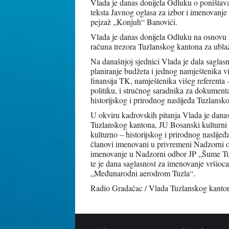
Vlada je danas donijela Odluku o poništav
teksta Javnog oglasa za izbor i imenovanj
pejzaž „Konjuh“ Banovići.
Vlada je danas donijela Odluku na osnovu 
računa trezora Tuzlanskog kantona za ubl
Na današnjoj sjednici Vlada je dala saglas
planiranje budžeta i jednog namještenika v
finansija TK, namještenika višeg referenta 
politiku, i stručnog saradnika za dokumenta
historijskog i prirodnog naslijeđa Tuzlans
U okviru kadrovskih pitanja Vlada je dan
Tuzlanskog kantona, JU Bosanski kulturni 
kulturno – historijskog i prirodnog naslije
članovi imenovani u privremeni Nadzorni o
imenovanje u Nadzorni odbor JP „Šume Tuz
te je dana saglasnost za imenovanje vršioca
„Međunarodni aerodrom Tuzla“.
Radio Gradačac / Vlada Tuzlanskog kanto