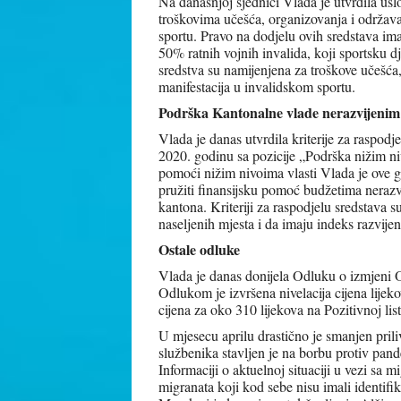
Na današnjoj sjednici Vlada je utvrdila uslo
troškovima učešća, organizovanja i održava
sportu. Pravo na dodjelu ovih sredstava imaj
50% ratnih vojnih invalida, koji sportsku 
sredstva su namijenjena za troškove učešća,
manifestacija u invalidskom sportu.
Podrška Kantonalne vlade nerazvijenim
Vlada je danas utvrdila kriterije za raspo
2020. godinu sa pozicije „Podrška nižim ni
pomoći nižim nivoima vlasti Vlada je ove 
pružiti finansijsku pomoć budžetima neraz
kantona. Kriteriji za raspodjelu sredstava
naseljenih mjesta i da imaju indeks raz
Ostale odluke
Vlada je danas donijela Odluku o izmjeni O
Odlukom je izvršena nivelacija cijena lijek
cijena za oko 310 lijekova na Pozitivnoj 
U mjesecu aprilu drastično je smanjen priliv
službenika stavljen je na borbu protiv pan
Informaciji o aktuelnoj situaciji u vezi sa 
migranata koji kod sebe nisu imali identif