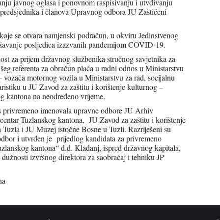
anju javnog oglasa i ponovnom raspisivanju i utvđivanju
e predsjednika i članova Upravnog odbora JU Zaštićeni
koje se otvara namjenski podračun, u okviru Jedinstvenog
ažavanje posljedica izazvanih pandemijom COVID-19.
nost za prijem državnog službenika stručnog savjetnika za
išeg referenta za obračun plaća u radni odnos u Ministarstvu
– vozača motornog vozila u Ministarstvu za rad, socijalnu
ristiku u JU Zavod za zaštitu i korištenje kulturnog –
kog kantona na neodređeno vrijeme.
as privremeno imenovala upravne odbore JU Arhiv
centar Tuzlanskog kantona, JU Zavod za zaštitu i korištenje
đa Tuzla i JU Muzej istočne Bosne u Tuzli. Razriješeni su
dbor i utvrđen je prijedlog kandidata za privremeno
lanskog kantona“ d.d. Kladanj, ispred državnog kapitala,
 dužnosti izvršnog direktora za saobraćaj i tehniku JP
na