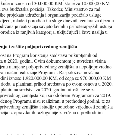
ne kuće u iznosu od 30.000,00 KM, što je za 10.000,00 KM
 ova budžetska pozicija. Također, Ministarstvo za rad,
rške projekata udruženja i organizacija podržalo usluge
a djecu, mlade i porodicu i u sluge dnevnih centara za djecu u
žana je realizacija savjetodavnih i psihoterapijskih usluga
rodica iz ranjivih kategorija, uključujući i žrtve nasilja u
a i zaštite poljoprivrednog zemljišta
nost na Program korištenja sredstava prikupljenih od
ta u 2020. godini. Ovim dokumentom je utvrđena visina
jenu namjene poljoprivrednog zemljišta u nepoljoprivredne
va i način realizacije Programa. Raspoloživa novčana
 godini iznose 1.920.000,00 KM, od čega se 970.000,00 KM
erioda, a planirani prihod sredstava po ovom osnovu u 2020.
anirana sredstva za 2020. godinu utrošit će se za
ljoprivrednog zemljišta koji su odobreni Programom za 2019.
enog Programa nisu realizirani u prethodnoj godini, te za
oprivrednog zemljišta i studije upotrebne vrijednosti zemljišta
izacija iz opravdanih razloga nije završena u prethodnim