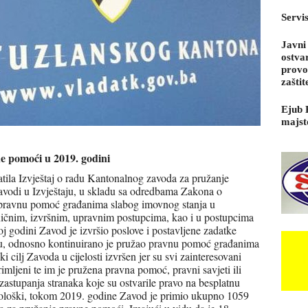
Servi
Javni
ostva
provo
zaštit
Ejub 
majst
e pomoći u 2019. godini
atila Izvještaj o radu Kantonalnog zavoda za pružanje
vodi u Izvještaju, u skladu sa odredbama Zakona o
 pravnu pomoć građanima slabog imovnog stanja u
ničnim, izvršnim, upravnim postupcima, kao i u postupcima
 godini Zavod je izvršio poslove i postavljene zadatke
u, odnosno kontinuirano je pružao pravnu pomoć građanima
i cilj Zavoda u cijelosti izvršen jer su svi zainteresovani
rimljeni te im je pružena pravna pomoć, pravni savjeti ili
 zastupanja stranaka koje su ostvarile pravo na besplatnu
loški, tokom 2019. godine Zavod je primio ukupno 1059