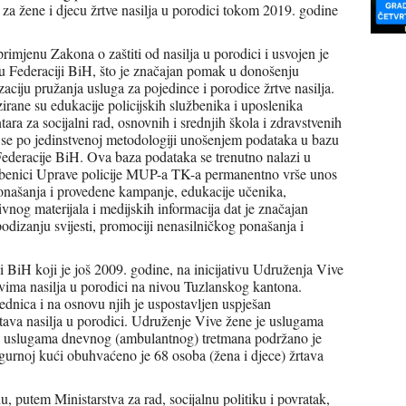
e za žene i djecu žrtve nasilja u porodici tokom 2019. godine
imjenu Zakona o zaštiti od nasilja u porodici i usvojen je
 u Federaciji BiH, što je značajan pomak u donošenju
izaciju pružanja usluga za pojedince i porodice žrtve nasilja.
zirane su edukacije policijskih službenika i uposlenika
a za socijalni rad, osnovnih i srednjih škola i zdravstvenih
ši se po jedinstvenoj metodologiji unošenjem podataka u bazu
Federacije BiH. Ova baza podataka se trenutno nalazi u
lužbenici Uprave policije MUP-a TK-a permanentno vrše unos
našanja i provedene kampanje, edukacije učenika,
tivnog materijala i medijskih informacija dat je značajan
podizanju svijesti, promociji nenasilničkog ponašanja i
i BiH koji je još 2009. godine, na inicijativu Udruženja Vive
evima nasilja u porodici na nivou Tuzlanskog kantona.
jednica i na osnovu njih je uspostavljen uspješan
žrtava nasilja u porodici. Udruženje Vive žene je uslugama
 a uslugama dnevnog (ambulantnog) tretmana podržano je
igurnoj kući obuhvaćeno je 68 osoba (žena i djece) žrtava
putem Ministarstva za rad, socijalnu politiku i povratak,