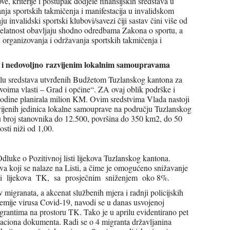
ve, kriterije i postupak dodjele finansijskih sredstava u
nja sportskih takmičenja i manifestacija u invalidskom
u invalidski sportski klubovi/savezi čiji sastav čini više od
djelatnost obavljaju shodno odredbama Zakona o sportu, a
 organizovanja i održavanja sportskih takmičenja i
 i nedovoljno
razvijenim lokalnim samoupravama
djelu sredstava utvrđenih Budžetom Tuzlanskog kantona za
voima vlasti – Grad i općine“. ZA ovaj oblik podrške i
godine planirala milion KM. Ovim sredstvima Vlada nastoji
vijenih jedinica lokalne samouprave na području Tuzlanskog
 su broj stanovnika do 12.500, površina do 350 km
2
, do 50
vijenosti niži od 1,00.
dluke o Pozitivnoj listi lijekova Tuzlanskog kantona.
ova koji se nalaze na Listi, a čime je omogućeno snižavanje
listi lijekova TK, sa prosječnim sniženjem oko 8%.
 migranata, a akcenat službenih mjera i radnji policijskih
demije virusa Covid-19, navodi se u danas usvojenoj
migrantima na prostoru TK. Tako je u aprilu evidentirano pet
ikaciona dokumenta. Radi se o 4 migranta državljanina