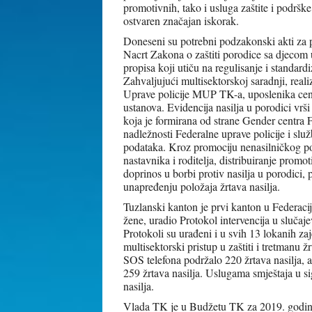
promotivnih, tako i usluga zaštite i podršk
ostvaren značajan iskorak.
Doneseni su potrebni podzakonski akti za pr
Nacrt Zakona o zaštiti porodice sa djecom
propisa koji utiču na regulisanje i standard
Zahvaljujući multisektorskoj saradnji, reali
Uprave policije MUP TK-a, uposlenika centar
ustanova. Evidencija nasilja u porodici vr
koja je formirana od strane Gender centra 
nadležnosti Federalne uprave policije i s
podataka. Kroz promociju nenasilničkog po
nastavnika i roditelja, distribuiranje promo
doprinos u borbi protiv nasilja u porodici, 
unapređenju položaja žrtava nasilja.
Tuzlanski kanton je prvi kanton u Federacij
žene, uradio Protokol intervencija u slučaj
Protokoli su urađeni i u svih 13 lokanih za
multisektorski pristup u zaštiti i tretmanu 
SOS telefona podržalo 220 žrtava nasilja,
259 žrtava nasilja. Uslugama smještaja u s
nasilja.
Vlada TK je u Budžetu TK za 2019. godinu, 