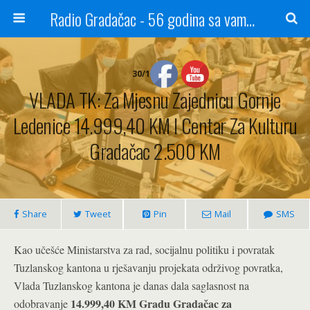
Radio Gradačac - 56 godina sa vama...
30/11/2021
VLADA TK: Za Mjesnu Zajednicu Gornje
Ledenice 14.999,40 KM I Centar Za Kulturu
Gradačac 2.500 KM
Share
Tweet
Pin
Mail
SMS
Kao učešće Ministarstva za rad, socijalnu politiku i povratak
Tuzlanskog kantona u rješavanju projekata održivog povratka,
Vlada Tuzlanskog kantona je danas dala saglasnost na
14.999,40 KM Gradu Gradačac za
odobravanje