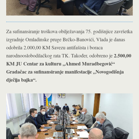
Za sufinansiranje troškova obilježavanja 75. godišnjice završetka
izgradnje Omladinske pruge Brčko-Banovići, Vlada je danas
odobrila 2.000,00 KM Savezu antifašista i boraca
2.500,00
narodnooslobodilačkog rata TK. Također, odobreno je
KM JU Centar za kulturu „Ahmed Muradbegović“
Gradačac za sufinansiranje manifestacije „Novogodišnja
dječija bajka“.