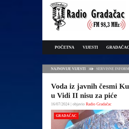
POČETNA
VIJESTI
GRADAČA
NAJNOVIJE VIJESTI
VLADA TK – POTP
GRADAČCA
Voda iz javnih česmi Ku
u Vidi II nisu za piće
16/07/2024 | objavio
Radio Gradačac
GRADAČAC