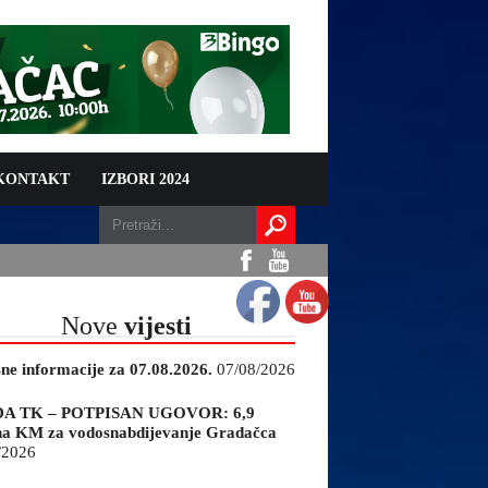
 KONTAKT
IZBORI 2024
Nove
vijesti
sne informacije za 07.08.2026.
07/08/2026
A TK – POTPISAN UGOVOR: 6,9
na KM za vodosnabdijevanje Gradačca
/2026