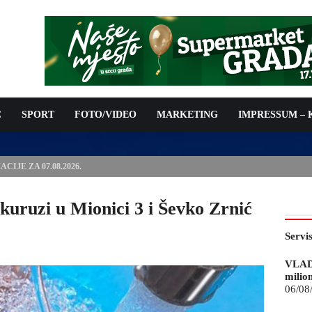
C
SPORT
FOTO/VIDEO
MARKETING
IMPRESSUM –
ISAN UGOVOR: 6,9 MILIONA KM ZA VODOSNABDIJEVANJE
kuruzi u Mionici 3 i Ševko Zrnić
Servi
VLAD
milio
06/08