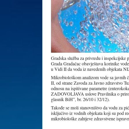
Gradska služba za privredu i inspekcijske 
Grada Gradačac obavještava korinike vode
u Vidi II da voda iz navedenih objekata 
Mikrobiološkom analizom vode sa javnih č
II, od strane Zavoda za Javno zdravstvo Tu
odnosu na ispitivane parametre (enterokok
ZADOVOLJAVA uslove Pravilnika o prirod
glasnik BiH”, br. 26/10 i 32/12).
Takođe se moli stanovništvo da vodu za piće
isključivo iz vodnih objekata koji su pod 
mikrobiološke zahtjeve zdravstvene ispravno