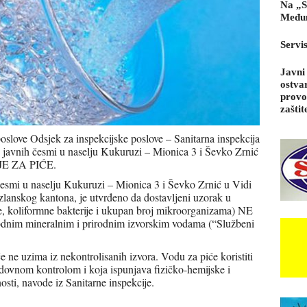
Na „S
Međun
Servi
Javni
ostva
provo
zaštit
poslove Odsjek za inspekcijske poslove – Sanitarna inspekcija
 javnih česmi u naselju Kukuruzi – Mionica 3 i Ševko Zrnić
NIJE ZA PIĆE.
esmi u naselju Kukuruzi – Mionica 3 i Ševko Zrnić u Vidi
zlanskog kantona, je utvrđeno da dostavljeni uzorak u
e, koliformne bakterije i ukupan broj mikroorganizama) NE
nim mineralnim i prirodnim izvorskim vodama (“Službeni
 ne uzima iz nekontrolisanih izvora. Vodu za piće koristiti
redovnom kontrolom i koja ispunjava fizičko-hemijske i
sti, navode iz Sanitarne inspekcije.