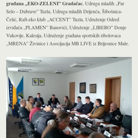
građana „EKO-ZELENI” Gradačac
, Udruga mladih „Par
Selo – Dubrave” Tuzla, Udruga mladih Drijenča, Šibošnica-
Čelić, Raft-eko klub „ACCENT” Tuzla, Udruženje Odred
izviđača „PLAMEN” Banovići, Udruženje „LIBERO” Donje
Vukovije, Kalesija, Udruženje građana sportskih ribolovaca
„MRENA” Živinice i Asocijacija MB LIVE iz Brijesnice Male.