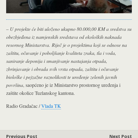
–
U projekte će biti uloženo ukupno 80.000,00 KM a sredstva su
obezbjeđena iz namjenskih sredstava od ekoloških naknada
resornog Ministarstva.
Riječ je o projektima koji se odnose na
zaštitu, očuvanje i poboljšanje kvaliteta zraka, tla i voda,
saniranje deponija i smanjivanje nastajanja otpada,
zbrinjavanje i obrada svih vrsta otpada, zaštitu i očuvanje
biološke i pejzažne raznolikosti te uređenje zelenih javnih
površina
, saopćeno je iz Ministarstvo prostornog uređenja i
zaštite okolice Tuzlanskog kantona.
Radio Gradačac /
Vlada TK
Previous Post
Next Post