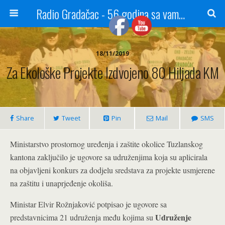
Radio Gradačac - 56 godina sa vama...
18/11/2019
Za Ekološke Projekte Izdvojeno 80 Hiljada KM
Share
Tweet
Pin
Mail
SMS
Ministarstvo prostornog uređenja i zaštite okolice Tuzlanskog
kantona zaključilo je ugovore sa udruženjima koja su aplicirala
na objavljeni konkurs za dodjelu sredstava za projekte usmjerene
na zaštitu i unaprjeđenje okoliša.
Ministar Elvir Rožnjaković potpisao je ugovore sa
Udruženje
predstavnicima 21 udruženja među kojima su