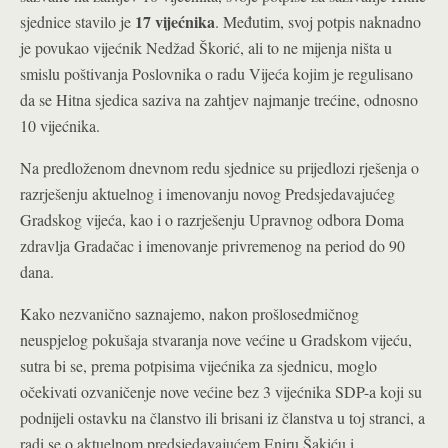
17 vijećnika
sjednice stavilo je
. Međutim, svoj potpis naknadno
je povukao vijećnik Nedžad Škorić, ali to ne mijenja ništa u
smislu poštivanja Poslovnika o radu Vijeća kojim je regulisano
da se Hitna sjedica saziva na zahtjev najmanje trećine, odnosno
10 vijećnika.
Na predloženom dnevnom redu sjednice su prijedlozi rješenja o
razrješenju aktuelnog i imenovanju novog Predsjedavajućeg
Gradskog vijeća, kao i o razrješenju Upravnog odbora Doma
zdravlja Gradačac i imenovanje privremenog na period do 90
dana.
Kako nezvanično saznajemo, nakon prošlosedmičnog
neuspjelog pokušaja stvaranja nove većine u Gradskom vijeću,
sutra bi se, prema potpisima vijećnika za sjednicu, moglo
očekivati ozvaničenje nove većine bez 3 vijećnika SDP-a koji su
podnijeli ostavku na članstvo ili brisani iz članstva u toj stranci, a
radi se o aktuelnom predsjedavajućem Eniru Šakiću i