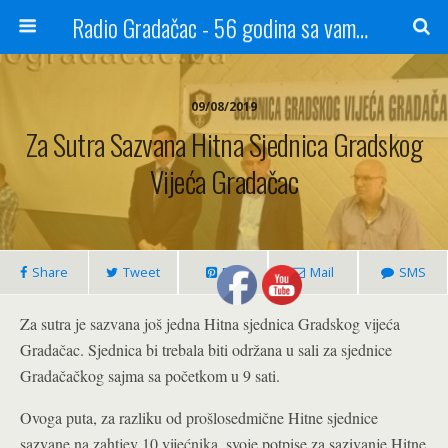
Radio Gradačac - 56 godina sa vama...
09/08/2019
Za Sutra Sazvana Hitna Sjednica Gradskog
Vijeća Gradačac
Share
Tweet
Pin
Mail
SMS
Za sutra je sazvana još jedna Hitna sjednica Gradskog vijeća
Gradačac. Sjednica bi trebala biti održana u sali za sjednice
Gradačačkog sajma sa početkom u 9 sati.
Ovoga puta, za razliku od prošlosedmične Hitne sjednice
sazvane na zahtjev 10 vijećnika, svoje potpise za sazivanje Hitne