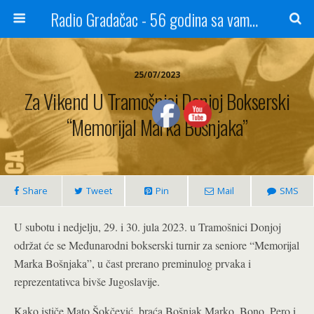
Radio Gradačac - 56 godina sa vama...
25/07/2023
Za Vikend U Tramošnici Donjoj Bokserski
“Memorijal Marka Bošnjaka”
Share
Tweet
Pin
Mail
SMS
U subotu i nedjelju, 29. i 30. jula 2023. u Tramošnici Donjoj
održat će se Međunarodni bokserski turnir za seniore “Memorijal
Marka Bošnjaka”, u čast prerano preminulog prvaka i
reprezentativca bivše Jugoslavije.
Kako ističe Mato Šokčević, braća Bošnjak Marko, Bono, Pero i