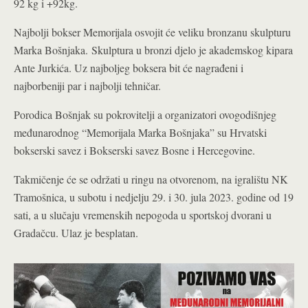
92 kg i +92kg.
Najbolji bokser Memorijala osvojit će veliku bronzanu skulpturu
Marka Bošnjaka. Skulptura u bronzi djelo je akademskog kipara
Ante Jurkića. Uz najboljeg boksera bit će nagrađeni i
najborbeniji par i najbolji tehničar.
Porodica Bošnjak su pokrovitelji a organizatori ovogodišnjeg
međunarodnog “Memorijala Marka Bošnjaka” su Hrvatski
bokserski savez i Bokserski savez Bosne i Hercegovine.
Takmičenje će se održati u ringu na otvorenom, na igralištu NK
Tramošnica, u subotu i nedjelju 29. i 30. jula 2023. godine od 19
sati, a u slučaju vremenskih nepogoda u sportskoj dvorani u
Gradačcu. Ulaz je besplatan.