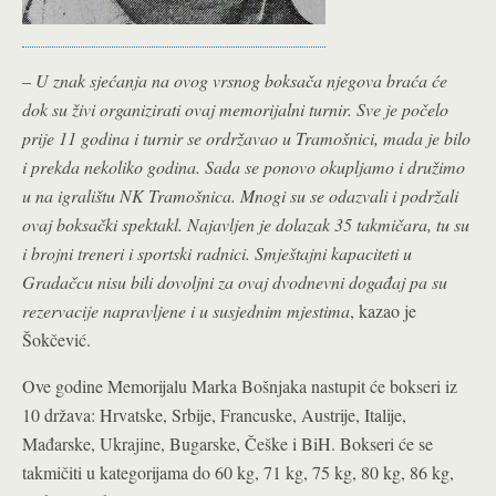
–
U znak sjećanja na ovog vrsnog boksača njegova braća će
dok su živi organizirati ovaj memorijalni turnir. Sve je počelo
prije 11 godina i turnir se ordržavao u Tramošnici, mada je bilo
i prekda nekoliko godina. Sada se ponovo okupljamo i družimo
u na igralištu NK Tramošnica. Mnogi su se odazvali i podržali
ovaj boksački spektakl. Najavljen je dolazak 35 takmičara, tu su
i brojni treneri i sportski radnici. Smještajni kapaciteti u
Gradačcu nisu bili dovoljni za ovaj dvodnevni događaj pa su
rezervacije napravljene i u susjednim mjestima
, kazao je
Šokčević.
Ove godine Memorijalu Marka Bošnjaka nastupit će bokseri iz
10 država: Hrvatske, Srbije, Francuske, Austrije, Italije,
Mađarske, Ukrajine, Bugarske, Češke i BiH. Bokseri će se
takmičiti u kategorijama do 60 kg, 71 kg, 75 kg, 80 kg, 86 kg,