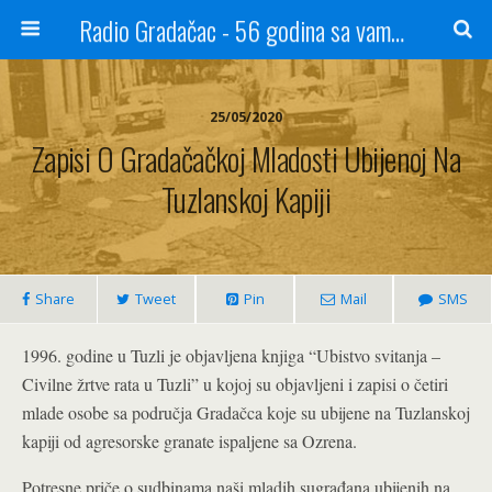
Radio Gradačac - 56 godina sa vama...
25/05/2020
Zapisi O Gradačačkoj Mladosti Ubijenoj Na
Tuzlanskoj Kapiji
Share
Tweet
Pin
Mail
SMS
1996. godine u Tuzli je objavljena knjiga “Ubistvo svitanja –
Civilne žrtve rata u Tuzli” u kojoj su objavljeni i zapisi o četiri
mlade osobe sa područja Gradačca koje su ubijene na Tuzlanskoj
kapiji od agresorske granate ispaljene sa Ozrena.
Potresne priče o sudbinama naši mladih sugrađana ubijenih na