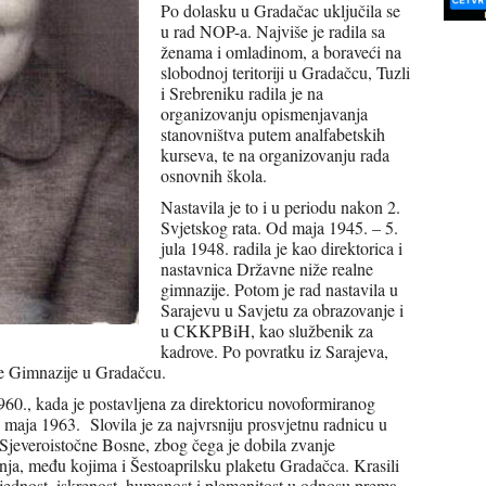
Po dolasku u Gradačac uključila se
u rad NOP-a. Najviše je radila sa
ženama i omladinom, a boraveći na
slobodnoj teritoriji u Gradačcu, Tuzli
i Srebreniku radila je na
organizovanju opismenjavanja
stanovništva putem analfabetskih
kurseva, te na organizovanju rada
osnovnih škola.
Nastavila je to i u periodu nakon 2.
Svjetskog rata. Od maja 1945. – 5.
jula 1948. radila je kao direktorica i
nastavnica Državne niže realne
gimnazije. Potom je rad nastavila u
Sarajevu u Savjetu za obrazovanje i
u CKKPBiH, kao službenik za
kadrove. Po povratku iz Sarajeva,
ice Gimnazije u Gradačcu.
960., kada je postavljena za direktoricu novoformiranog
 maja 1963. Slovila je za najvrsniju prosvjetnu radnicu u
Sjeveroistočne Bosne, zbog čega je dobila zvanje
nja, među kojima i Šestoaprilsku plaketu Gradačca. Krasili
sljednost, iskrenost, humanost i plemenitost u odnosu prema