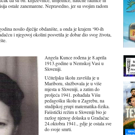
ak da su bh. književnice, umjetnice, naučne radnice ili
isija ostale zanemarene. Nepravedno, jer su svojim radom
odina nosilo dječije obdanište, a onda je krajem ‘90-ih
ačcu i njegovoj okolini posvetila je dobar dio svog života,
šte.
Angela Kunce rođena je 8.aprila
1913.godine u Nemskoj Vasi u
Sloveniji.
Učiteljsku školu završila je u
Mariboru, službovala je u više
mjesta u Sloveniji, a zatim do
proljeća 1941. pohađala Višu
pedagošku školu u Zagrebu, na
studijskoj grupi matematika-fizika.
Fašistički režim u Sloveniji bio je
razlog njenog dolaska u Gradačac
24.oktobra 1941., gdje je ostala sve
do svoje smrti.