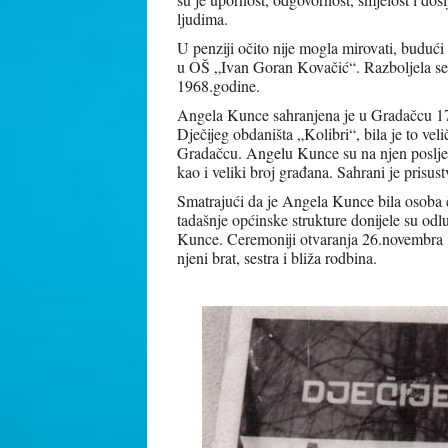
ljudima.
U penziji očito nije mogla mirovati, budući 
u OŠ „Ivan Goran Kovačić“. Razboljela se 
1968.godine.
Angela Kunce sahranjena je u Gradačcu 17.a
Dječijeg obdaništa „Kolibri“, bila je to ve
Gradačcu. Angelu Kunce su na njen posljednj
kao i veliki broj građana. Sahrani je prisu
Smatrajući da je Angela Kunce bila osoba č
tadašnje općinske strukture donijele su o
Kunce. Ceremoniji otvaranja 26.novembra 1
njeni brat, sestra i bliža rodbina.