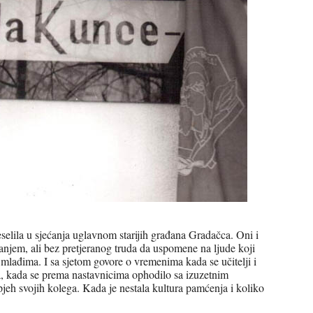
elila u sjećanja uglavnom starijih građana Gradačca. Oni i
anjem, ali bez pretjeranog truda da uspomene na ljude koji
u mlađima. I sa sjetom govore o vremenima kada se učitelji i
ca, kada se prema nastavnicima ophodilo sa izuzetnim
spjeh svojih kolega. Kada je nestala kultura pamćenja i koliko