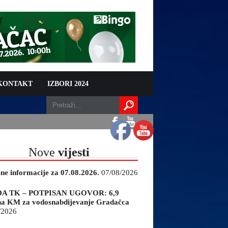
 KONTAKT
IZBORI 2024
Nove
vijesti
sne informacije za 07.08.2026.
07/08/2026
A TK – POTPISAN UGOVOR: 6,9
na KM za vodosnabdijevanje Gradačca
/2026