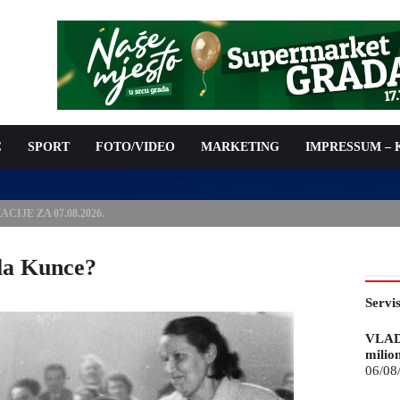
C
SPORT
FOTO/VIDEO
MARKETING
IMPRESSUM –
ISAN UGOVOR: 6,9 MILIONA KM ZA VODOSNABDIJEVANJE
ela Kunce?
Servi
VLAD
milio
06/08