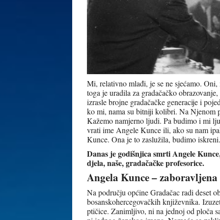
Mi, relativno mlađi, je se ne sjećamo. Oni,
toga je uradila za gradačačko obrazovanje, 
izrasle brojne gradačačke generacije i poje
ko mi, nama su bitniji kolibri. Na Njenom p
Kažemo namjerno ljudi. Pa budimo i mi lju
vrati ime Angele Kunce ili, ako su nam ipak
Kunce. Ona je to zaslužila, budimo iskreni
Danas je godišnjica smrti Angele Kunce, 
djela, naše, gradačačke profesorice.
Angela Kunce – zaboravljena 
Na području općine Gradačac radi deset o
bosanskohercegovačkih književnika. Izuzeta
ptičice. Zanimljivo, ni na jednoj od ploča sa