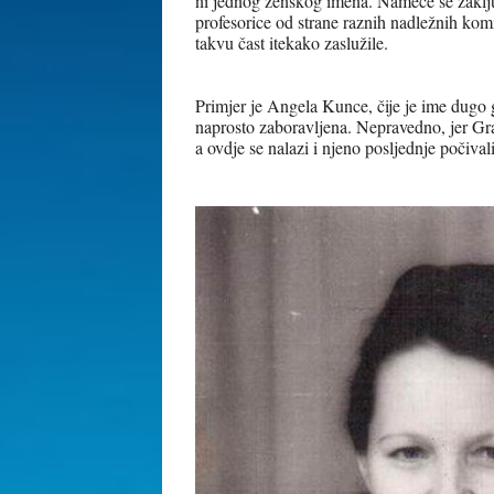
ni jednog ženskog imena. Nameće se zaključ
profesorice od strane raznih nadležnih kom
takvu čast itekako zaslužile.
Primjer je Angela Kunce, čije je ime dugo g
naprosto zaboravljena. Nepravedno, jer Grad
a ovdje se nalazi i njeno posljednje počivali