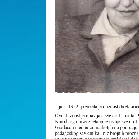
1.jula. 1952. preuzela je dužnost direktor
Ovu dužnost je obavljala sve do 1. marta 1
Narodnog univerziteta gdje ostaje sve do 1.
Gradačcu i jednu od najboljih na području 
pedagoškog savjetnika i niz brojnih prozna
su je upornost, odgovornost, smjelost i do