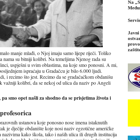
Na „S
Međun
Servi
Javni
ostva
provo
zaštit
 malo manje mlađi, o Njoj imaju samo lijepe riječi. Toliko
a nama su bitniji kolibri. Na temeljima Njenog rada su
dinci, uspješni u svim oblastima, na koje smo ponosni. A mi,
osljednjem ispraćaju u Gradačcu je bilo 6.000 ljudi.
di, i recimo što jest. Recimo da se gradačačkom obdanišu
 važniji kolibri, da se nekoj od ulica da naziv po Angeli
.
pa smo opet našli za shodno da se prisjetima života i
profesorica
brazovnih ustanova koje ponosno nose imena istaknutih
k je dječije obdanište koje nosi naziv egzotične američke
 nazivima kako škola, tako i naših ulica ili drugih institucija