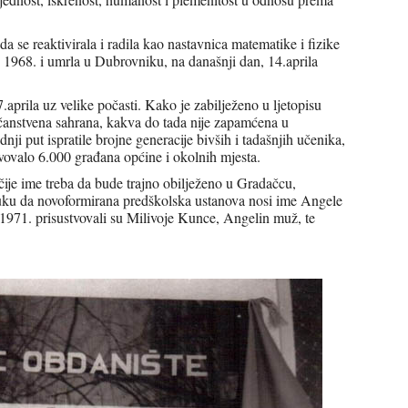
da se reaktivirala i radila kao nastavnica matematike i fizike
1968. i umrla u Dubrovniku, na današnji dan, 14.aprila
prila uz velike počasti. Kako je zabilježeno u ljetopisu
ličanstvena sahrana, kakva do tada nije zapamćena u
i put ispratile brojne generacije bivših i tadašnjih učenika,
stvovalo 6.000 građana općine i okolnih mjesta.
ije ime treba da bude trajno obilježeno u Gradačcu,
dluku da novoformirana predškolska ustanova nosi ime Angele
971. prisustvovali su Milivoje Kunce, Angelin muž, te