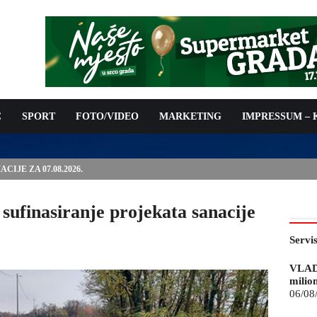
C
SPORT
FOTO/VIDEO
MARKETING
IMPRESSUM –
ISAN UGOVOR: 6,9 MILIONA KM ZA VODOSNABDIJEVANJE
sufinasiranje projekata sanacije
Servi
VLAD
milio
06/08