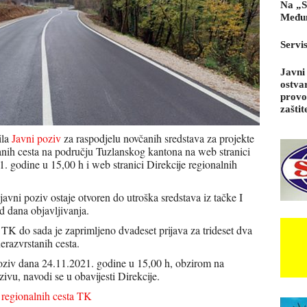
Na „S
Međun
Servi
Javni
ostva
provo
zaštit
ila
Javni poziv
za raspodjelu novčanih sredstava za projekte
rstanih cesta na području Tuzlanskog kantona na web stranici
 godine u 15,00 h i web stranici Direkcije regionalnih
ni poziv ostaje otvoren do utroška sredstava iz tačke I
 dana objavljivanja.
 TK do sada je zaprimljeno dvadeset prijava za trideset dva
nerazvrstanih cesta.
 poziv dana 24.11.2021. godine u 15,00 h, obzirom na
vu, navodi se u obavijesti Direkcije.
 regionalnih cesta TK