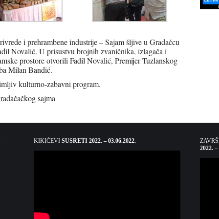
ivrede i prehrambene industrije – Sajam šljive u Gradačcu
dil Novalić. U prisustvu brojnih zvaničnika, izlagača i
amske prostore otvorili Fadil Novalić, Premijer Tuzlanskog
ba Milan Bandić.
imljiv kulturno-zabavni program.
Gradačačkog sajma
KIKIĆEVI
SUSRETI 2022. – 03.06.2022.
ZAVR
2022. –