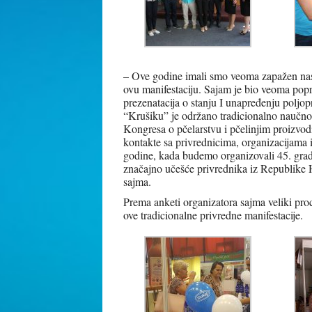
– Ove godine imali smo veoma zapažen nast
ovu manifestaciju. Sajam je bio veoma popra
prezenatacija o stanju I unapređenju poljopr
“Krušiku” je održano tradicionalno naučno 
Kongresa o pčelarstvu i pčelinjim proizv
kontakte sa privrednicima, organizacijama 
godine, kada budemo organizovali 45. grada
značajno učešće privrednika iz Republike 
sajma.
Prema anketi organizatora sajma veliki proc
ove tradicionalne privredne manifestacije.