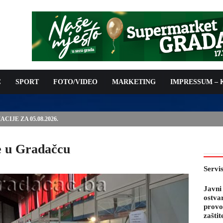
C
SPORT
FOTO/VIDEO
MARKETING
IMPRESSUM –
PODNOŠENJE ZAHTJEVA ZA OSTVARIVANJE PRAVA NA
 TROŠKOVA PROVOĐENJA PROGRAMA PREVENTIVNIH MJERA
 KOZA
e u Gradačcu
Servi
Javni
ostva
provo
zaštit