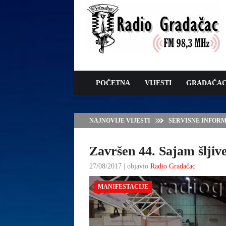
POČETNA
VIJESTI
GRADAČA
NAJNOVIJE VIJESTI
JAVNI POZIV ZA 
SUFINANSIRANJE
ZAŠTITE OVACA I
Završen 44. Sajam šljiv
27/08/2017 | objavio
Radio Gradačac
MANIFESTACIJE