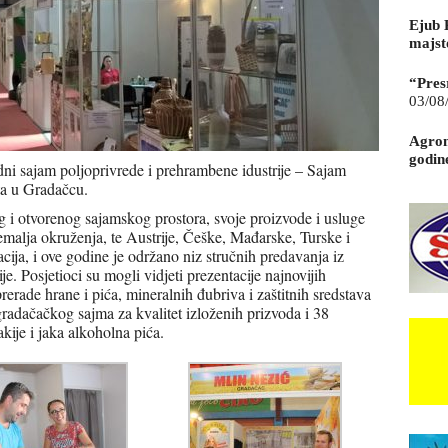
Ejub 
majst
“Pres
03/08
Agrom
godin
ni sajam poljoprivrede i prehrambene idustrije – Sajam
ta u Gradačcu.
 i otvorenog sajamskog prostora, svoje proizvode i usluge
emalja okruženja, te Austrije, Češke, Mađarske, Turske i
ija, i ove godine je održano niz stručnih predavanja iz
je. Posjetioci su mogli vidjeti prezentacije najnovijih
prerade hrane i pića, mineralnih đubriva i zaštitnih sredstava
gradačačkog sajma za kvalitet izloženih prizvoda i 38
kije i jaka alkoholna pića.