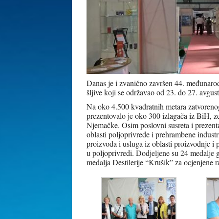
Danas je i zvanično završen 44. međunarod
šljive koji se održavao od 23. do 27. avgus
Na oko 4.500 kvadratnih metara zatvorenog
prezentovalo je oko 300 izlagača iz BiH, z
Njemačke. Osim poslovni susreta i prezentac
oblasti poljoprivrede i prehrambene industri
proizvoda i usluga iz oblasti proizvodnje i 
u poljoprivredi. Dodjeljene su 24 medalje 
medalja Destilerije “Krušik” za ocjenjene ra