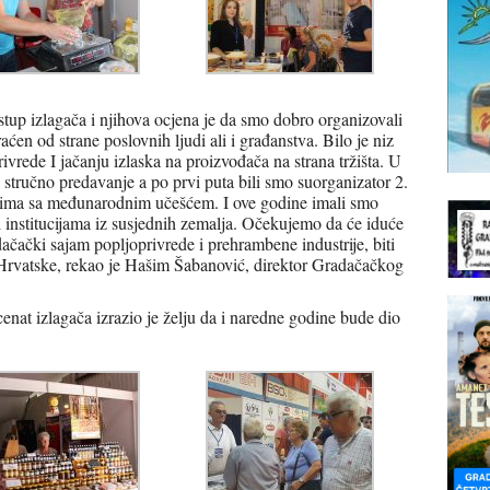
up izlagača i njihova ocjena je da smo dobro organizovali
ćen od strane poslovnih ljudi ali i građanstva. Bilo je niz
ivrede I jačanju izlaska na proizvođača na strana tržišta. U
stručno predavanje a po prvi puta bili smo suorganizator 2.
odima sa međunarodnim učešćem. I ove godine imali smo
i institucijama iz susjednih zemalja. Očekujemo da će iduće
čački sajam popljoprivrede i prehrambene industrije, biti
Hrvatske, rekao je Hašim Šabanović, direktor Gradačačkog
enat izlagača izrazio je želju da i naredne godine bude dio