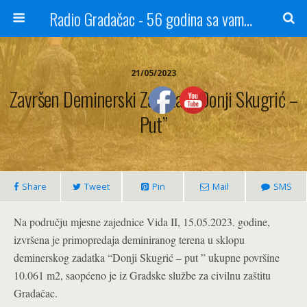
Radio Gradačac - 56 godina sa vama...
21/05/2023
Završen Deminerski Zadatak “Donji Skugrić –
Put”
Share
Tweet
Pin
Mail
SMS
Na području mjesne zajednice Vida II, 15.05.2023. godine,
izvršena je primopredaja deminiranog terena u sklopu
deminerskog zadatka “Donji Skugrić – put ” ukupne površine
10.061 m2, saopćeno je iz Gradske službe za civilnu zaštitu
Gradačac.