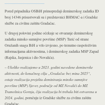
Pored pripadnika OSBiH primopredaji deminerskog zadatka ID
broj 14346 prisustvovali su i predstavnici BHMAC-a i Gradske
službe za civilnu zaštitu Gradačac.
U drugoj polovini godine očekuje se otvaranje deminerskog
zadatka minsko sumnjive površine (MSP) Turić od strane
Oružanih snaga BiH a vrlo izvjesno, po trenutno raspoloživim
informacijama aktivnostima, i deminerskog zadatka MSP Zapad
(Rajska, Jasjenica i dio Novalića).
–
Ukoliko realizujemo u 2023. godini navedene deminerske
aktivnosti, do konačnog cilja „Gradačac bez mina 2025“,
ostaje realizacija projekta deminiranja minsko sumnjive
površine (MSP) Sjever, područje od MZ Novalići do MZ
Tramošnica Gornja, čija realizacija bi trebala biti ostvarena u
2024. godini
, poručuju iz Gradske službe za civilnu zaštitu
Gradačac.