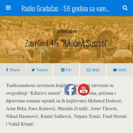
Radio Gradačac - 56 godina sa vama...
27/05/2018
Završeni 45. “Kikićevi Susreti”
Share
Tweet
Pin
Mail
SMS
Tradicionalnom završnom književnom večeri zatvoreni su
ovogodišnji “Kikićevi susreti”. Svojim stihovima, pričama i
dijelovima romana ispratili su ih književnici Mehmed Đedović,
Amir Brka, Enes Kurtović, Mustafa Zvizdić, Amer Tikveša,
Nihad Hasanović, Ramiz Salihović, Tatjana Tomić, Fuad Hrustić
i Vahid Klopić.