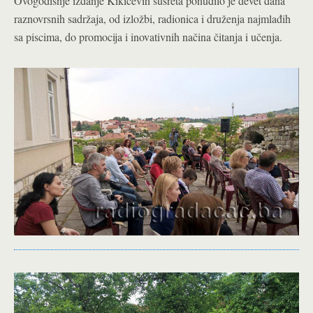
Ovogodišnje izdanje Kikićevih susreta ponudilo je devet dana
raznovrsnih sadržaja, od izložbi, radionica i druženja najmlađih
sa piscima, do promocija i inovativnih načina čitanja i učenja.