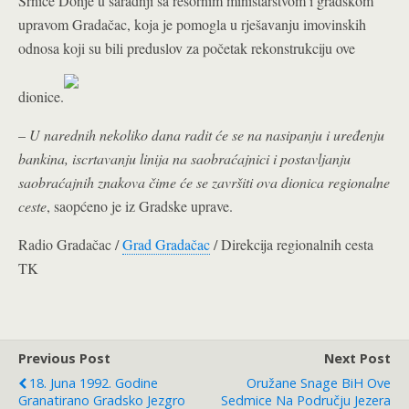
Srnice Donje u saradnji sa resornim ministarstvom i gradskom
upravom Gradačac, koja je pomogla u rješavanju imovinskih
odnosa koji su bili preduslov za početak rekonstrukciju ove
dionice.
–
U narednih nekoliko dana radit će se na nasipanju i uređenju
bankina, iscrtavanju linija na saobraćajnici i postavljanju
saobraćajnih znakova čime će se završiti ova dionica regionalne
ceste
, saopćeno je iz Gradske uprave.
Radio Gradačac /
Grad Gradačac
/ Direkcija regionalnih cesta
TK
Previous Post
Next Post
18. Juna 1992. Godine
Oružane Snage BiH Ove
Granatirano Gradsko Jezgro
Sedmice Na Području Jezera