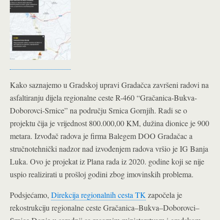
Kako saznajemo u Gradskoj upravi Gradačca završeni radovi na
asfaltiranju dijela regionalne ceste R-460 “Gračanica-Bukva-
Doborovci-Srnice” na području Srnica Gornjih.
Radi se o
projektu čija je vrijednost 800.000,00 KM, dužina dionice je 900
metara. Izvođač radova je firma Balegem DOO Gradačac a
stručnotehnički nadzor nad izvođenjem radova vršio je IG Banja
Luka. Ovo je projekat iz Plana rada iz 2020. godine koji se nije
uspio realizirati u prošloj godini zbog imovinskih problema.
Podsjećamo,
Direkcija regionalnih cesta TK
započela je
rekostrukciju regionalne ceste Gračanica–Bukva–Doborovci–