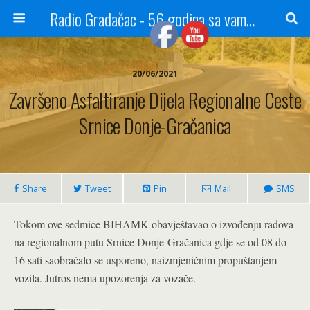
Radio Gradačac - 56 godina sa vama...
20/06/2021
Završeno Asfaltiranje Dijela Regionalne Ceste
Srnice Donje-Gračanica
Share
Tweet
Pin
Mail
SMS
Tokom ove sedmice BIHAMK obavještavao o izvođenju radova
na regionalnom putu Srnice Donje-Gračanica gdje se od 08 do
16 sati saobraćalo se usporeno, naizmjeničnim propuštanjem
vozila. Jutros nema upozorenja za vozače.