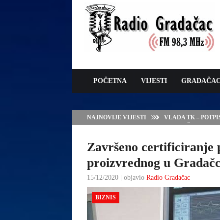
POČETNA
VIJESTI
GRADAČA
NAJNOVIJE VIJESTI
VLADA TK – POTP
GRADAČCA
Završeno certificiranje 
proizvrednog u Gradač
15/12/2020 | objavio
Radio Gradačac
BIZNIS