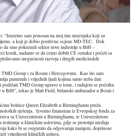
 “Izuzetno sam ponosan na moj tim stručnjaka koji su
o vrijeme, a koji je dobio pozitivne ocjene MD-TEC. Dok
o da smo pokrenuli sektor nove industrije u BiH –
eći korak, nadamo se da ćemo dobiti CE oznaku i početi sa
agledavamo mogućnosti razvoja i drugih medicinskih
 za TMD Group i za Bosnu i Hercegovinu. Kao što sam
mlja pametnih i vrijednih ljudi kojima samo treba dati
li podržati TMD Group upravo u tome, i radujem se početku
e u BiH”, rekao je Matt Field, britanski ambasador u Bosni i
dicinu bolnice Queen Elizabeth u Birminghamu pruža
oloških rješenja. Izvorno finansiran iz Evropskog fonda za
nerstva sa Univerzitetom u Birminghamu, te Univerzitetom
estiranje u kliničkim uslovima, gdje se prototipi uređaja
azvoja kako bi se osiguralo da odgovaraju namjeni, doprinose
jeti vrijednosti kliničkih usluga.