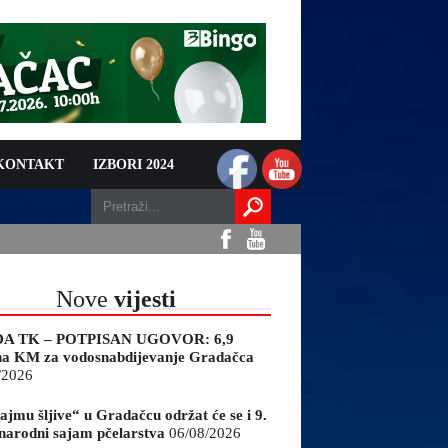
 KONTAKT
IZBORI 2024
Nove
vijesti
A TK – POTPISAN UGOVOR: 6,9
na KM za vodosnabdijevanje Gradačca
/2026
ajmu šljive“ u Gradačcu održat će se i 9.
arodni sajam pčelarstva
06/08/2026