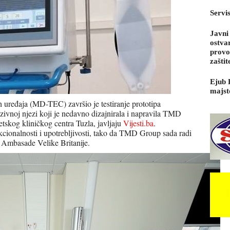
Servi
Javni
ostva
provo
zaštit
Ejub 
majst
ih uređaja (MD-TEC) završio je testiranje prototipa
zivnoj njezi koji je nedavno dizajnirala i napravila TMD
tskog kliničkog centra Tuzla, javljaju
Vijesti.ba
.
kcionalnosti i upotrebljivosti, tako da TMD Group sada radi
z Ambasade Velike Britanije.