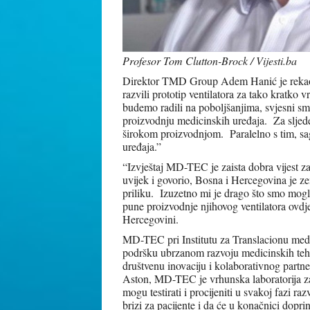
Profesor Tom Clutton-Brock / Vijesti.ba
Direktor TMD Group Adem Hanić je rekao:
razvili prototip ventilatora za tako kratk
budemo radili na poboljšanjima, svjesni sm
proizvodnju medicinskih uređaja. Za sljed
širokom proizvodnjom. Paralelno s tim, s
uređaja.”
“Izvještaj MD-TEC je zaista dobra vijest
uvijek i govorio, Bosna i Hercegovina je ze
priliku. Izuzetno mi je drago što smo mog
pune proizvodnje njihovog ventilatora ovdj
Hercegovini.
MD-TEC pri Institutu za Translacionu me
podršku ubrzanom razvoju medicinskih tehn
društvenu inovaciju i kolaborativnog part
Aston, MD-TEC je vrhunska laboratorija za t
mogu testirati i procijeniti u svakoj fazi r
brizi za pacijente i da će u konačnici doprin