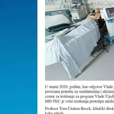
U martu 2020. godine, kao odgovor Vlade
povećanu potrebu za ventilatorima i slič
centar za testiranje za program Vlade Uje
MD-TEC je vršio testiranja prototipa medici
Profesor Tom Clutton-Brock, klinički dire
kako slijedi: