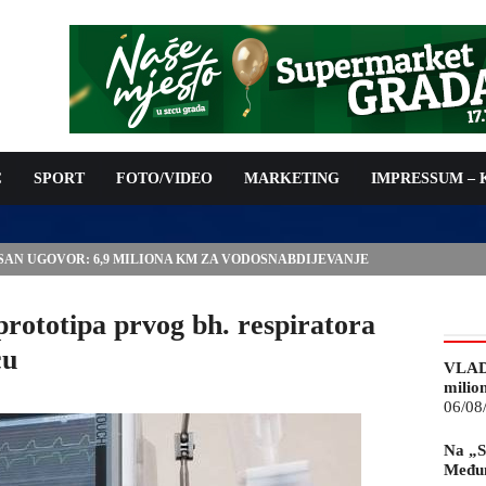
C
SPORT
FOTO/VIDEO
MARKETING
IMPRESSUM –
ISAN UGOVOR: 6,9 MILIONA KM ZA VODOSNABDIJEVANJE
prototipa prvog bh. respiratora
cu
VLAD
milio
06/08
Na „S
Međun