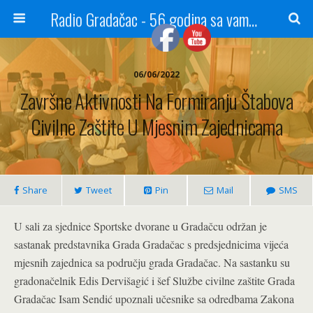
Radio Gradačac - 56 godina sa vama...
06/06/2022
Završne Aktivnosti Na Formiranju Štabova
Civilne Zaštite U Mjesnim Zajednicama
Share
Tweet
Pin
Mail
SMS
U sali za sjednice Sportske dvorane u Gradačcu održan je
sastanak predstavnika Grada Gradačac s predsjednicima vijeća
mjesnih zajednica sa području grada Gradačac. Na sastanku su
gradonačelnik Edis Dervišagić i šef Službe civilne zaštite Grada
Gradačac Isam Sendić upoznali učesnike sa odredbama Zakona