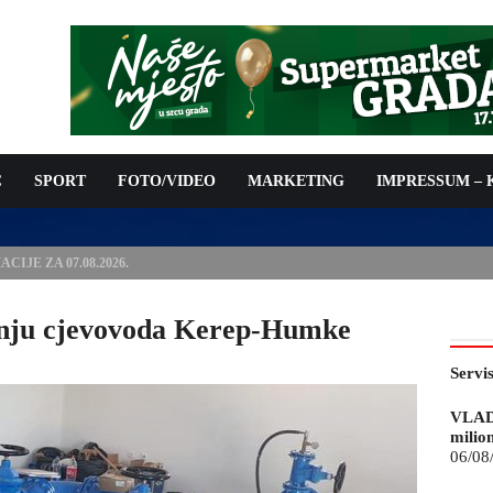
C
SPORT
FOTO/VIDEO
MARKETING
IMPRESSUM –
ISAN UGOVOR: 6,9 MILIONA KM ZA VODOSNABDIJEVANJE
anju cjevovoda Kerep-Humke
Servi
VLAD
milio
06/08