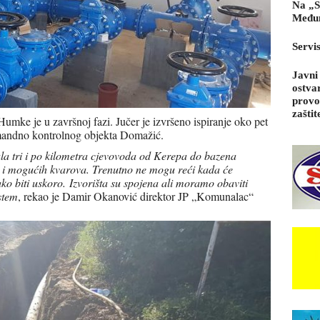
Na „S
Međun
Servi
Javni
ostva
provo
zaštit
mke je u završnoj fazi. Jučer je izvršeno ispiranje oko pet
omandno kontrolnog objekta Domažić.
ala tri i po kilometra cjevovoda od Kerepa do bazena
 i mogućih kvarova. Trenutno ne mogu reći kada će
kako biti uskoro. Izvorišta su spojena ali moramo obaviti
stem
, rekao je Damir Okanović direktor JP „Komunalac“