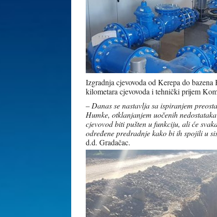
Izgradnja cjevovoda od Kerepa do bazena Hu
kilometara cjevovoda i tehnički prijem K
–
Danas se nastavlja sa ispiranjem preost
Humke, otklanjanjem uočenih nedostataka
cjevovod biti pušten u funkciju, ali će sva
određene predradnje kako bi ih spojili u si
d.d. Gradačac.