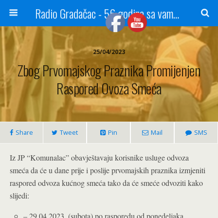
Radio Gradačac - 56 godina sa vama...
25/04/2023
Zbog Prvomajskog Praznika Promijenjen
Raspored Ovoza Smeća
Share
Tweet
Pin
Mail
SMS
Iz JP “Komunalac” o
bavještavaju korisnike usluge odvoza
smeća da će u dane prije i poslije prvomajskih praznika izmjeniti
raspored odvoza kućnog smeća tako da će smeće odvoziti kako
slijedi:
– 29.04.2023. (subota) po rasporedu od ponedeljaka