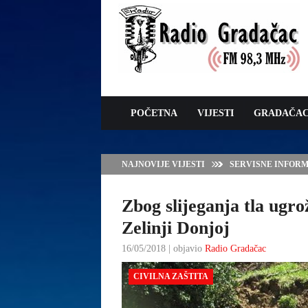
POČETNA
VIJESTI
GRADAČA
NAJNOVIJE VIJESTI
SERVISNE INFORMAC
Zbog slijeganja tla ugr
Zelinji Donjoj
16/05/2018 | objavio
Radio Gradačac
CIVILNA ZAŠTITA