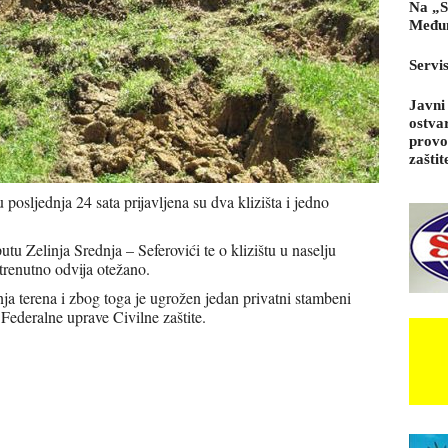
Na „S
Međun
Servi
Javni
ostva
provo
zaštit
posljednja 24 sata prijavljena su dva klizišta i jedno
utu Zelinja Srednja – Seferovići te o klizištu u naselju
trenutno odvija otežano.
nja terena i zbog toga je ugrožen jedan privatni stambeni
Federalne uprave Civilne zaštite.