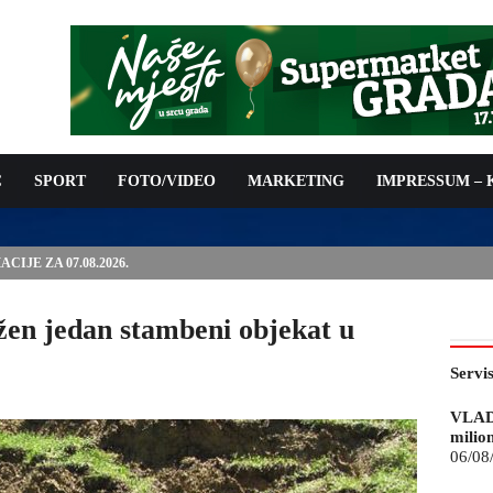
C
SPORT
FOTO/VIDEO
MARKETING
IMPRESSUM –
IJE ZA 07.08.2026.
ožen jedan stambeni objekat u
Servi
VLAD
milio
06/08