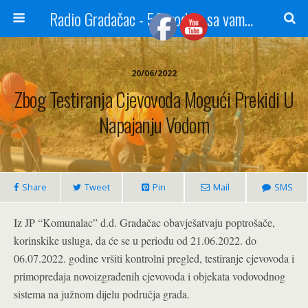
Radio Gradačac - 56 godina sa vama...
20/06/2022
Zbog Testiranja Cjevovoda Mogući Prekidi U
Napajanju Vodom
Share
Tweet
Pin
Mail
SMS
Iz JP “Komunalac” d.d. Gradačac obavješatvaju poptrošače,
korinskike usluga, da će se u periodu od 21.06.2022. do
06.07.2022. godine vršiti kontrolni pregled, testiranje cjevovoda i
primopredaja novoizgrađenih cjevovoda i objekata vodovodnog
sistema na južnom dijelu područja grada.