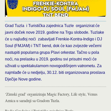
Grad Tuzla i Turistička zajednica Tuzle organizirat će
javni doček nove 2019. godine na Trgu slobode. Tuzlake
će u najluđoj noći zabavljati Frenkie-Kontra-Indigo i DJ
Soul (FMJAM) i TNT bend, dok će kao zvijezde večerni
nastupiti popularna grupa Plavi orkestar. Tačno u pola
noći, na prelasku u 2019. godinu svi prisutni moći će
uživati u spektakularnom novogodišnjem vatrometu. Za
najmlađe će u nedjelju, 30.12. biti organizovana proslava
Dječije Nove godine.
‘Zimski grad’ organiziraju Magic Factory, Life style, Venus
Amica u saradnji sa Gradom Tuzla.
Radio Gradačac / Turistička zajednica Tuzle