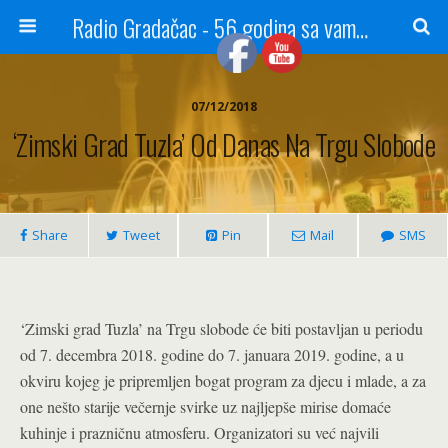
Radio Gradačac - 56 godina sa vama...
07/12/2018
‘Zimski Grad Tuzla’ Od Danas Na Trgu Slobode
Share
Tweet
Pin
Mail
SMS
‘Zimski grad Tuzla’ na Trgu slobode će biti postavljan u periodu
od 7. decembra 2018. godine do 7. januara 2019. godine, a u
okviru kojeg je pripremljen bogat program za djecu i mlade, a za
one nešto starije večernje svirke uz najljepše mirise domaće
kuhinje i prazničnu atmosferu. Organizatori su već najvili