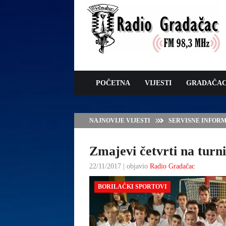
POČETNA
VIJESTI
GRADAČA
NAJNOVIJE VIJESTI
VLADA TK – POTP
GRADAČCA
Zmajevi četvrti na turn
22/11/2017 | objavio
Radio Gradačac
BORILAČKI SPORTOVI