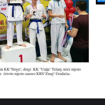
in KK“Sloga“, drugi KK “Unija“ Tešanj, treće mjesto
 je četvrto mjesto zauzeo KBS“Zmaj“ Gradačac.