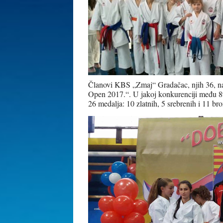
Članovi KBS „Zmaj“ Gradačac, njih 36, na
Open 2017.“. U jakoj konkurenciji među 890
26 medalja: 10 zlatnih, 5 srebrenih i 11 br