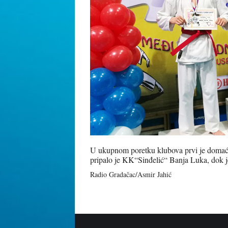
U ukupnom poretku klubova prvi je domać
pripalo je KK“Sinđelić“ Banja Luka, dok
Radio Gradačac/Asmir Jahić