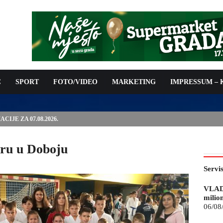
C
SPORT
FOTO/VIDEO
MARKETING
IMPRESSUM –
ISAN UGOVOR: 6,9 MILIONA KM ZA VODOSNABDIJEVANJE
iru u Doboju
Servi
VLAD
milio
06/08