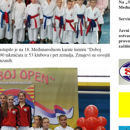
Na „S
Međun
Servi
Javni
ostva
provo
zaštit
stupilo je na 18. Međunarodnom karate turniru “Doboj
 takmičara iz 53 klubova i pet zemalja, Zmajevi su osvojili
onzanih.