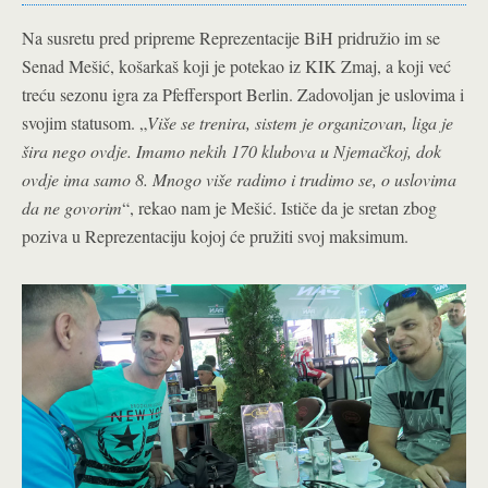
Na susretu pred pripreme Reprezentacije BiH pridružio im se
Senad Mešić, košarkaš koji je potekao iz KIK Zmaj, a koji već
treću sezonu igra za Pfeffersport Berlin. Zadovoljan je uslovima i
svojim statusom. „
Više se trenira, sistem je organizovan, liga je
šira nego ovdje. Imamo nekih 170 klubova u Njemačkoj, dok
ovdje ima samo 8. Mnogo više radimo i trudimo se, o uslovima
da ne govorim
“, rekao nam je Mešić. Ističe da je sretan zbog
poziva u Reprezentaciju kojoj će pružiti svoj maksimum.