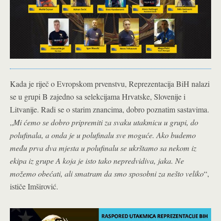
Kada je riječ o Evropskom prvenstvu, Reprezentacija BiH nalazi
se u grupi B zajedno sa selekcijama Hrvatske, Slovenije i
Litvanije. Radi se o starim znancima, dobro poznatim sastavima.
„
Mi ćemo se dobro pripremiti za svaku utakmicu u grupi, do
polufinala, a onda je u polufinalu sve moguće. Ako budemo
među prva dva mjesta u polufinalu se ukrštamo sa nekom iz
ekipa iz grupe A koja je isto tako nepredvidiva, jaka. Ne
možemo obećati, ali smatram da smo sposobni za nešto veliko
“,
ističe Imširović.