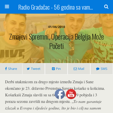
Radio Gradačac - 56 godina sa vama...
01/06/2018
Zmajevi Spremni, Operacija Belgija Može
Početi
Share
Tweet
Pin
Mail
SMS
Derbi utakmicom za drugo mjesto između Zmaja i Sane
okončano je 23. državno Prvenstvo Saveza košarke u kolicima.
Košarkaši Zmaja slavili su sa 66:62 i tako sa 9 pobjeda i 3
poraza sezonu završili na drugom mjestu. „
To nam garantuje
izlazak u Evropu i sljedeće godine, što je bio i cilj na samom