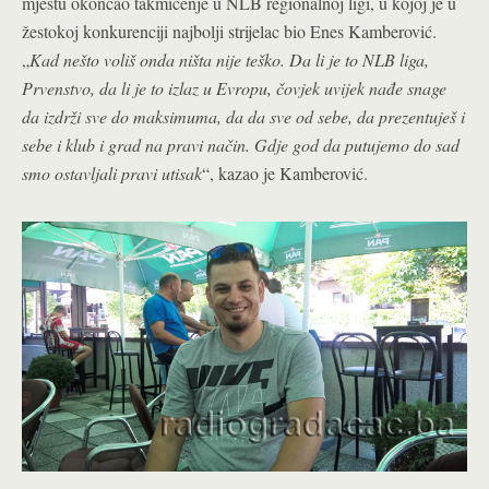
mjestu okončao takmičenje u NLB regionalnoj ligi, u kojoj je u
žestokoj konkurenciji najbolji strijelac bio Enes Kamberović.
„
Kad nešto voliš onda ništa nije teško. Da li je to NLB liga,
Prvenstvo, da li je to izlaz u Evropu, čovjek uvijek nađe snage
da izdrži sve do maksimuma, da da sve od sebe, da prezentuješ i
sebe i klub i grad na pravi način. Gdje god da putujemo do sad
smo ostavljali pravi utisak
“, kazao je Kamberović.