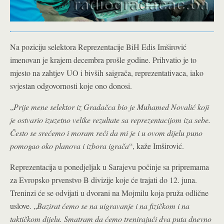
Na poziciju selektora Reprezentacije BiH Edis Imširović
imenovan je krajem decembra prošle godine. Prihvatio je to
mjesto na zahtjev UO i bivših saigrača, reprezentativaca, iako
svjestan odgovornosti koje ono donosi.
„
Prije mene selektor iz Gradačca bio je Muhamed Novalić koji
je ostvario izuzetno velike rezultate sa reprezentacijom iza sebe.
Često se srećemo i moram reći da mi je i u ovom dijelu puno
pomogao oko planova i izbora igrača
“, kaže Imširović.
Reprezentacija u ponedjeljak u Sarajevu počinje sa pripremama
za Evropsko prvenstvo B divizije koje će trajati do 12. juna.
Treninzi će se odvijati u dvorani na Mojmilu koja pruža odlične
uslove. „
Bazirat ćemo se na uigravanje i na fizičkom i na
taktičkom dijelu. Smatram da ćemo trenirajući dva puta dnevno