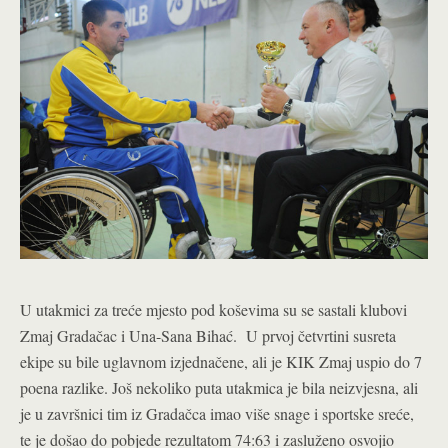
U utakmici za treće mjesto pod koševima su se sastali klubovi
Zmaj Gradačac i Una-Sana Bihać. U prvoj četvrtini susreta
ekipe su bile uglavnom izjednačene, ali je KIK Zmaj uspio do 7
poena razlike. Još nekoliko puta utakmica je bila neizvjesna, ali
je u završnici tim iz Gradačca imao više snage i sportske sreće,
te je došao do pobjede rezultatom 74:63 i zasluženo osvojio