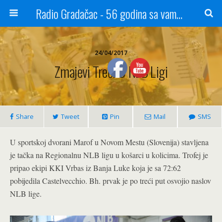
Radio Gradačac - 56 godina sa vama...
24/04/2017
Zmajevi Treći U NLB Ligi
Share
Tweet
Pin
Mail
SMS
U sportskoj dvorani Marof u Novom Mestu (Slovenija) stavljena
je tačka na Regionalnu NLB ligu u košarci u kolicima. Trofej je
pripao ekipi KKI Vrbas iz Banja Luke koja je sa 72:62
pobijedila Castelvecchio. Bh. prvak je po treći put osvojio naslov
NLB lige.