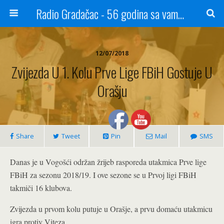
Radio Gradačac - 56 godina sa vama...
12/07/2018
Zvijezda U 1. Kolu Prve Lige FBiH Gostuje U
Orašju
Share
Tweet
Pin
Mail
SMS
Danas je u Vogošći održan žrijeb rasporeda utakmica Prve lige
FBiH za sezonu 2018/19. I ove sezone se u Prvoj ligi FBiH
takmiči 16 klubova.
Zvijezda u prvom kolu putuje u Orašje, a prvu domaću utakmicu
igra protiv Viteza.