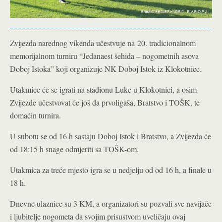
Zvijezda narednog vikenda učestvuje na 20. tradicionalnom
memorijalnom turniru “Jedanaest šehida – nogometnih asova
Doboj Istoka” koji organizuje NK Doboj Istok iz Klokotnice.
Utakmice će se igrati na stadionu Luke u Klokotnici, a osim
Zvijezde učestvovat će još da prvoligaša, Bratstvo i TOŠK, te
domaćin turnira.
U subotu se od 16 h sastaju Doboj Istok i Bratstvo, a Zvijezda će
od 18:15 h snage odmjeriti sa TOŠK-om.
Utakmica za treće mjesto igra se u nedjelju od od 16 h, a finale u
18 h.
Dnevne ulaznice su 3 KM, a organizatori su pozvali sve navijače
i ljubitelje nogometa da svojim prisustvom uveličaju ovaj