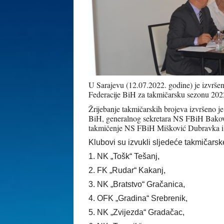
U Sarajevu (12.07.2022. godine) je izvršen
Federacije BiH za takmičarsku sezonu 202
Žrijebanje takmičarskih brojeva izvršeno je
BiH, generalnog sekretara NS FBiH Baković
takmičenje NS FBiH Mišković Dubravka i
Klubovi su izvukli sljedeće takmičarsk
1. NK „Tošk“ Tešanj,
2. FK „Rudar“ Kakanj,
3. NK „Bratstvo“ Gračanica,
4. OFK „Gradina“ Srebrenik,
5. NK „Zvijezda“ Gradačac,