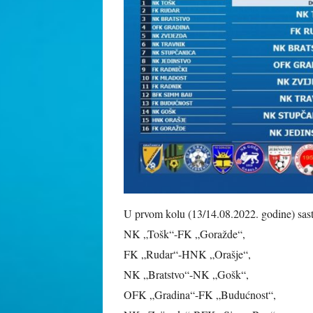
U prvom kolu (13/14.08.2022. godine) sast
NK „Tošk“-FK „Goražde“,
FK „Rudar“-HNK „Orašje“,
NK „Bratstvo“-NK „Gošk“,
OFK „Gradina“-FK „Budućnost“,