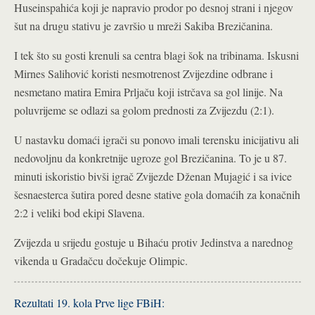
Huseinspahića koji je napravio prodor po desnoj strani i njegov
šut na drugu stativu je završio u mreži Sakiba Brezičanina.
I tek što su gosti krenuli sa centra blagi šok na tribinama. Iskusni
Mirnes Salihović koristi nesmotrenost Zvijezdine odbrane i
nesmetano matira Emira Prljaču koji istrčava sa gol linije. Na
poluvrijeme se odlazi sa golom prednosti za Zvijezdu (2:1).
U nastavku domaći igrači su ponovo imali terensku inicijativu ali
nedovoljnu da konkretnije ugroze gol Brezičanina. To je u 87.
minuti iskoristio bivši igrač Zvijezde Dženan Mujagić i sa ivice
šesnaesterca šutira pored desne stative gola domaćih za konačnih
2:2 i veliki bod ekipi Slavena.
Zvijezda u srijedu gostuje u Bihaću protiv Jedinstva a narednog
vikenda u Gradačcu dočekuje Olimpic.
Rezultati 19. kola Prve lige FBiH: