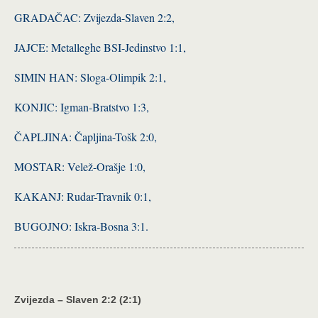
GRADAČAC: Zvijezda-Slaven 2:2,
JAJCE: Metalleghe BSI-Jedinstvo 1:1,
SIMIN HAN: Sloga-Olimpik 2:1,
KONJIC: Igman-Bratstvo 1:3,
ČAPLJINA: Čapljina-Tošk 2:0,
MOSTAR: Velež-Orašje 1:0,
KAKANJ: Rudar-Travnik 0:1,
BUGOJNO: Iskra-Bosna 3:1.
Zvijezda – Slaven 2:2 (2:1)