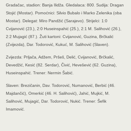
Gradačac, stadion: Banja Ilidža. Gledalaca: 800. Sudija: Dragan
Stojić (Mostar). Pomoćnici: Silvio Bubalo i Marko Zelenika (oba
Mostar). Delegat: Miro Pandžić (Sarajevo). Strijelci: 1:0
Cvijanović (23.), 2:0 Huseinspahić (25.), 2:1 M. Salihović (26.),
2:2 Mujagić (87.). Žuti kartoni: Cvijanović, Guzina, Brčkalić
(Zvijezda), Dar. Todorović, Kukuć, M. Salihović (Slaven).
Zvijezda: Prljača, Adžem, Pršeš, Delić, Cvijanović, Brčkalić,
Devedžić, Kesić (82. Serdar), Čivić, Hevešević (62. Guzina),
Huseinspahić. Trener: Nermin Šabić.
Slaven: Brezičanin, Dav. Todorović, Numanović, Berbić (46.
Majdančić), Omerkić (46. H. Salihović), Jahić, Mujkić, M.
Salihović, Mujagić, Dar. Todorović, Nukić. Trener: Šefik
Imamović.