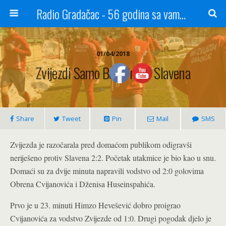
Radio Gradačac - 56 godina sa vama...
01/04/2018
Zvijezdi Samo Bod Protiv Slavena
Share
Tweet
Pin
Mail
SMS
Zvijezda je razočarala pred domaćom publikom odigravši
neriješeno protiv Slavena 2:2. Početak utakmice je bio kao u snu.
Domaći su za dvije minuta napravili vodstvo od 2:0 golovima
Obrena Cvijanovića i Dženisa Huseinspahića.
Prvo je u 23. minuti Himzo Hevešević dobro proigrao
Cvijanovića za vodstvo Zvijezde od 1:0. Drugi pogodak djelo je