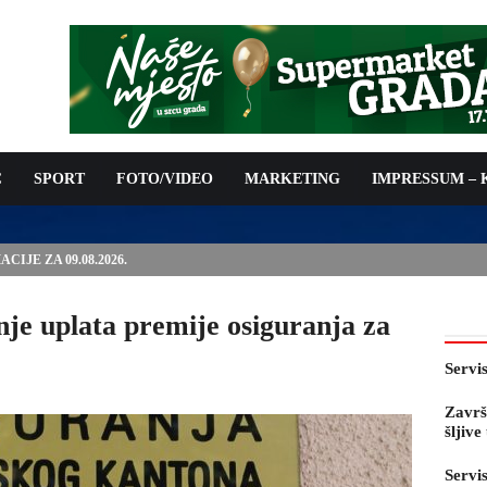
C
SPORT
FOTO/VIDEO
MARKETING
IMPRESSUM –
IJE ZA 09.08.2026.
je uplata premije osiguranja za
Servi
Završ
šljiv
Servi