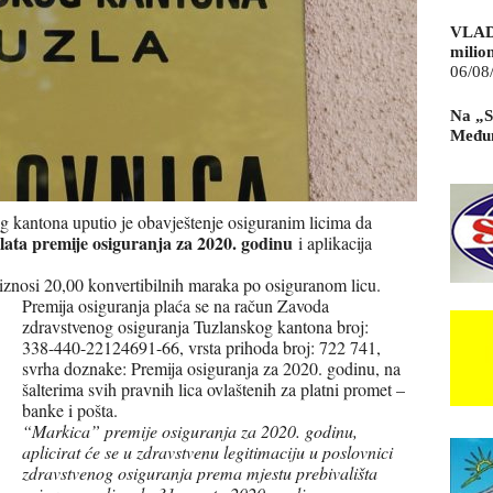
VLAD
milio
06/08
Na „S
Međun
 kantona uputio je obavještenje osiguranim licima da
plata premije osiguranja za 2020. godinu
i aplikacija
iznosi 20,00 konvertibilnih maraka po osiguranom licu.
Premija osiguranja plaća se na račun Zavoda
zdravstvenog osiguranja Tuzlanskog kantona broj:
338-440-22124691-66, vrsta prihoda broj: 722 741,
svrha doznake: Premija osiguranja za 2020. godinu, na
šalterima svih pravnih lica ovlaštenih za platni promet –
banke i pošta.
“Markica” premije osiguranja za 2020. godinu,
aplicirat će se u zdravstvenu legitimaciju u poslovnici
zdravstvenog osiguranja prema mjestu prebivališta