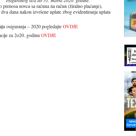
osiguranog lica do 31. marta 2020. godine.
o prenosa novca sa računa na račun (žiralno plaćanje),
je dva dana nakon izvršene uplate zbog evidentiranja uplata
iju osiguranja – 2020 pogledajte
OVDJE
pacije za 2o20. godinu
OVDJE