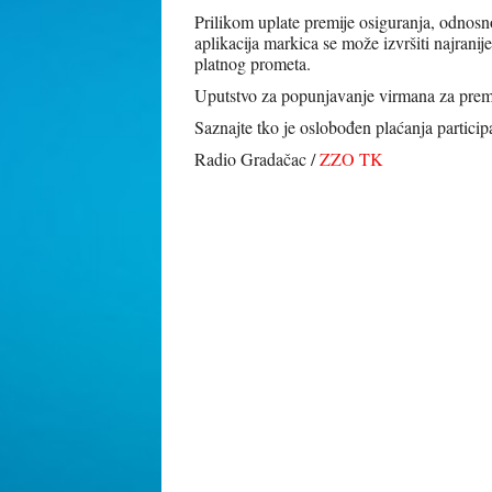
Prilikom uplate premije osiguranja, odnosn
aplikacija markica se može izvršiti najrani
platnog prometa.
Uputstvo za popunjavanje virmana za prem
Saznajte tko je oslobođen plaćanja partici
Radio Gradačac /
ZZO TK