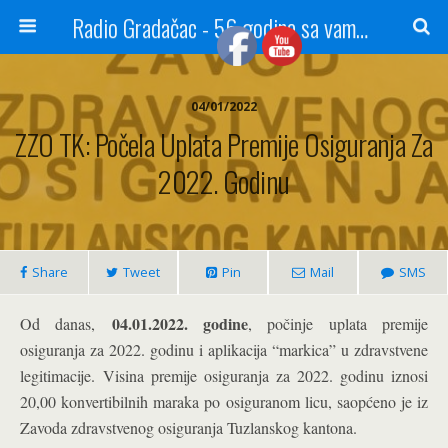
Radio Gradačac - 56 godina sa vama...
04/01/2022
ZZO TK: Počela Uplata Premije Osiguranja Za
2022. Godinu
Share
Tweet
Pin
Mail
SMS
04.01.2022. godine
Od danas,
, počinje uplata premije
osiguranja za 2022. godinu i aplikacija “markica” u zdravstvene
legitimacije. Visina premije osiguranja za 2022. godinu iznosi
20,00 konvertibilnih maraka po osiguranom licu, saopćeno je iz
Zavoda zdravstvenog osiguranja Tuzlanskog kantona.