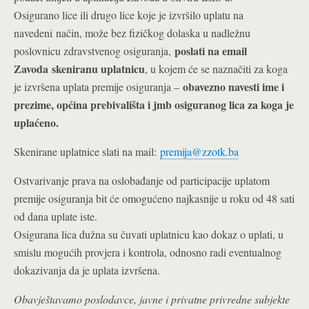
Osigurano lice ili drugo lice koje je izvršilo uplatu na
navedeni način, može bez fizičkog dolaska u nadležnu
poslati na email
poslovnicu zdravstvenog osiguranja,
Zavoda
skeniranu uplatnicu
, u kojem će se naznačiti za koga
obavezno navesti ime i
je izvršena uplata premije osiguranja –
prezime, općina prebivališta i jmb osiguranog lica za koga je
uplaćeno.
Skenirane uplatnice slati na mail:
premija@zzotk.ba
Ostvarivanje prava na oslobađanje od participacije uplatom
premije osiguranja bit će omogućeno najkasnije u roku od 48 sati
od dana uplate iste.
Osigurana lica dužna su čuvati uplatnicu kao dokaz o uplati, u
smislu mogućih provjera i kontrola, odnosno radi eventualnog
dokazivanja da je uplata izvršena.
Obavještavamo poslodavce, javne i privatne privredne subjekte