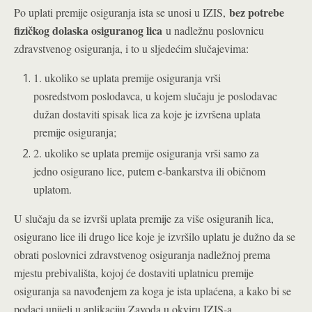
bez potrebe
Po uplati premije osiguranja ista se unosi u IZIS,
fizičkog dolaska osiguranog lica
u nadležnu poslovnicu
zdravstvenog osiguranja, i to u sljedećim slučajevima:
1. ukoliko se uplata premije osiguranja vrši
posredstvom poslodavca, u kojem slučaju je poslodavac
dužan dostaviti spisak lica za koje je izvršena uplata
premije osiguranja;
2. ukoliko se uplata premije osiguranja vrši samo za
jedno osigurano lice, putem e-bankarstva ili običnom
uplatom.
U slučaju da se izvrši uplata premije za više osiguranih lica,
osigurano lice ili drugo lice koje je izvršilo uplatu je dužno da se
obrati poslovnici zdravstvenog osiguranja nadležnoj prema
mjestu prebivališta, kojoj će dostaviti uplatnicu premije
osiguranja sa navođenjem za koga je ista uplaćena, a kako bi se
podaci unijeli u aplikaciju Zavoda u okviru IZIS-a.