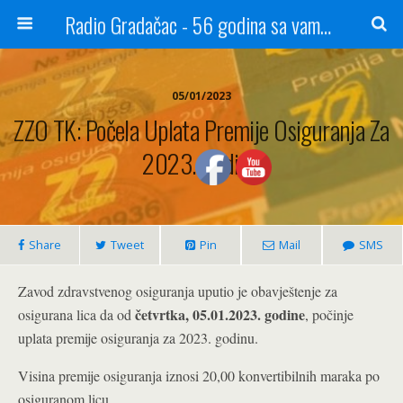
Radio Gradačac - 56 godina sa vama...
05/01/2023
ZZO TK: Počela Uplata Premije Osiguranja Za
2023. Godinu
Share
Tweet
Pin
Mail
SMS
Zavod zdravstvenog osiguranja uputio je obavještenje za
četvrtka, 05.01.2023. godine
osigurana lica da od
, počinje
uplata premije osiguranja za 2023. godinu.
Visina premije osiguranja iznosi 20,00 konvertibilnih maraka po
osiguranom licu.