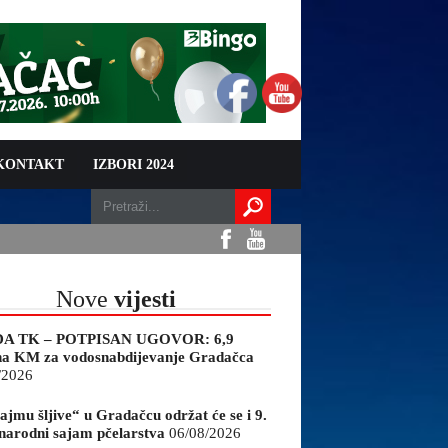
 KONTAKT
IZBORI 2024
Nove
vijesti
A TK – POTPISAN UGOVOR: 6,9
na KM za vodosnabdijevanje Gradačca
/2026
ajmu šljive“ u Gradačcu održat će se i 9.
arodni sajam pčelarstva
06/08/2026