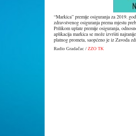
“Markica” premije osiguranja za 2019. godin
zdravstvenog osiguranja prema mjestu prebi
Prilikom uplate premije osiguranja, odnosn
aplikacija markica se može izvršiti najrani
platnog prometa, saopćeno je iz Zavoda zd
Radio Gradačac /
ZZO TK