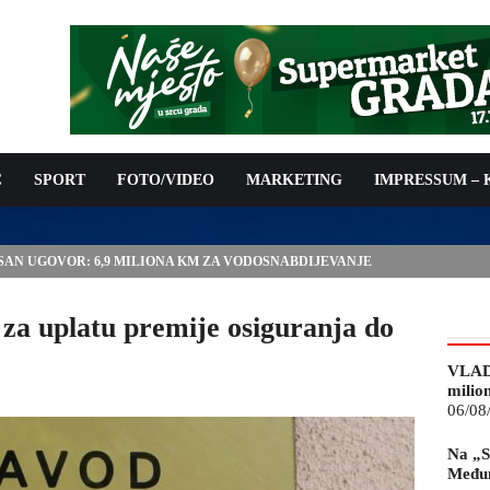
C
SPORT
FOTO/VIDEO
MARKETING
IMPRESSUM –
ISAN UGOVOR: 6,9 MILIONA KM ZA VODOSNABDIJEVANJE
a uplatu premije osiguranja do
VLAD
milio
06/08
Na „S
Međun