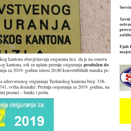
Servi
Javni
ostva
provo
zaštit
Ejub 
majst
kog kantona obavještavaju osigurana lica da je na osnovu
produžen do
kog kantona, rok za uplatu premije osiguranja
anja za 2019. godinu iznosi 20,00 konvertibilnih maraka po
da zdravstvenog osiguranja Tuzlanskog kantona broj:
338-
741, svrha doznake: Premija osiguranja za 2019. godinu, na
atni promet – banke i pošta.