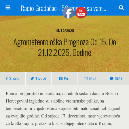
Radio Gradačac - 56 godina sa vama...
15/12/2025
Agrometeorološka Prognoza Od 15. Do
21.12.2025. Godine
Share
Tweet
Pin
Mail
SMS
Prema prognostičkim kartama, narednih sedam dana u Bosni i
Hercegovini izgledne su stabilne vremenske prilike, sa
temperaturnim vrijednostima koje će biti malo iznad uobičajenih
za ovaj dio godine. Od srijede 17. decembra, raste vjerovatnoća
za kratkotrajnu, prolaznu kišu slabijeg intenziteta u Krajini,