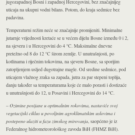
jugozapadnoj Bosni i zapadnoj Hercegovini, bez značajnijeg
uticaja na ukupni vodni bilans. Potom, do kraja sedmice bez
padavina.
Temperaturni režim neće se značajnije promijeniti. Minimalne
jutarnje vrijednosti kretaće se u većem dijelu Bosne između 0 i 2,
na sjeveru i u Hercegovini do 4 °C. Maksimalne dnevne
pretežno od 8 do 12 °C širom zemlje. U unutrašnjosti, po
kotlinama i riječnim tokovima, na sjeveru Bosne, sa sporijim
zatopljenjem usljed dugotrajne magle. Od sredine sedmice, pod
uticajem vlažnog zraka sa zapada, jutra za par stepeni toplija,
danju također sa temperaturama koje će malo porasti i dostizaće
u unutrašnjosti do 12, u Posavini i Hercegovini do 14 °C.
–
Ozimine posijane u optimalnim rokovima, nastaviće svoj
vegetacijski ciklus u povoljnim agroklimatskim uslovima i
postepeno ulaziti u fazu zimskog mirovanja
, saopćeno je iz
Federalnog hidrometeorološkog zavoda BiH (FHMZ BiH).