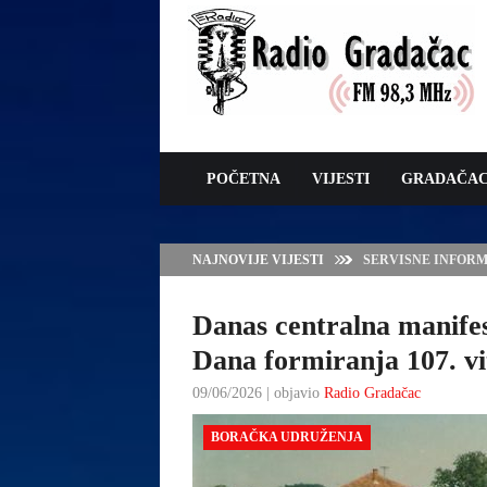
POČETNA
VIJESTI
GRADAČA
NAJNOVIJE VIJESTI
JAVNI POZIV ZA 
SUFINANSIRANJE
ZAŠTITE OVACA I
Danas centralna manifes
Dana formiranja 107. v
09/06/2026 | objavio
Radio Gradačac
BORAČKA UDRUŽENJA