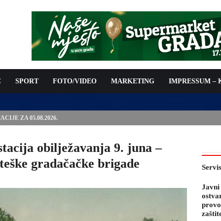
C
SPORT
FOTO/VIDEO
MARKETING
IMPRESSUM –
PODNOŠENJE ZAHTJEVA ZA OSTVARIVANJE PRAVA NA
 TROŠKOVA PROVOĐENJA PROGRAMA PREVENTIVNIH MJERA
 KOZA
tacija obilježavanja 9. juna –
iteške gradačačke brigade
Servi
Javni
ostva
provo
zaštit