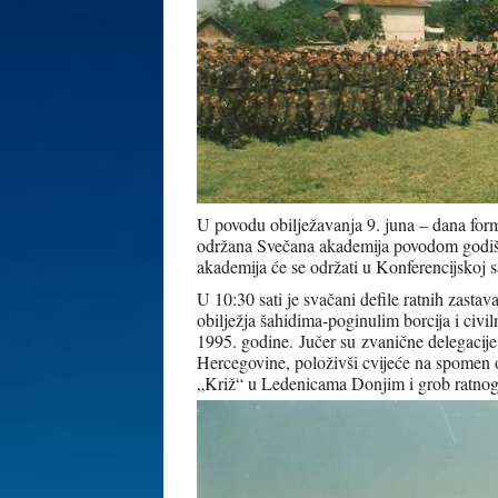
U povodu obilježavanja 9. juna – dana form
održana Svečana akademija povodom godiš
akademija će se održati u Konferencijskoj 
U 10:30 sati je svačani defile ratnih zasta
obilježja šahidima-poginulim borcija i ci
1995. godine.
Jučer su zvanične delegacij
Hercegovine, položivši cvijeće na spomen
„Križ“ u Ledenicama Donjim i grob ratno