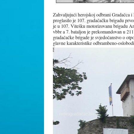
Zahvaljujući herojskoj odbrani Gradačca i
proglasilo je 107. gradačačku brigadu prv
je u 107. Vitešku motorizovanu brigadu Ar
vbbr a 7. bataljon je prekomandovan u 21
gradačačke brigade je svjedočanstvo o otpor
glavne karakteristike odbrambeno-oslobodi