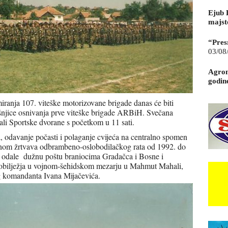
Ejub 
majst
“Pres
03/08
Agrom
godin
iranja 107. viteške motorizovane brigade danas će biti
njice osnivanja prve viteške brigade ARBiH. Svečana
sali Sportske dvorane s početkom u 11 sati.
va, odavanje počasti i polaganje cvijeća na centralno spomen
vilnom žrtvava odbrambeno-oslobodilačkog rata od 1992. do
e odale dužnu poštu braniocima Gradačca i Bosne i
 obilježja u vojnom-šehidskom mezarju u Mahmut Mahali,
g komandanta Ivana Mijačevića.