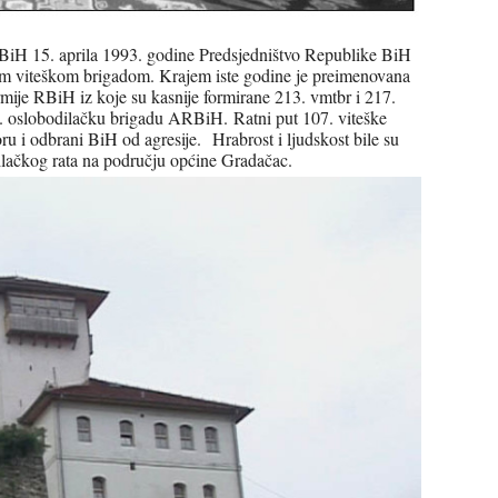
 BiH 15. aprila 1993. godine Predsjedništvo Republike BiH
om viteškom brigadom. Krajem iste godine je preimenovana
mije RBiH iz koje su kasnije formirane 213. vmtbr i 217.
1. oslobodilačku brigadu ARBiH.
Ratni put 107. viteške
u i odbrani BiH od agresije. Hrabrost i ljudskost bile su
lačkog rata na području općine Gradačac.