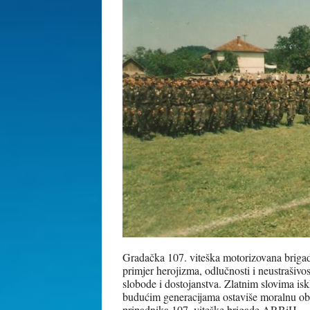
Gradačka 107. viteška motorizovana brigada 
primjer herojizma, odlučnosti i neustrašivo
slobode i dostojanstva. Zlatnim slovima is
budućim generacijama ostaviše moralnu obav
pripadnika 107. viteške brigade ARBiH.