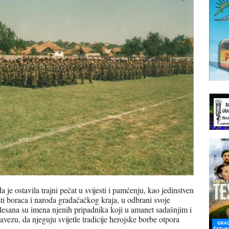
je ostavila trajni pečat u svijesti i pamćenju, kao jedinstven
sti boraca i naroda gradačačkog kraja, u odbrani svoje
klesana su imena njenih pripadnika koji u amanet sadašnjim i
ezu, da njeguju svijetle tradicije herojske borbe otpora