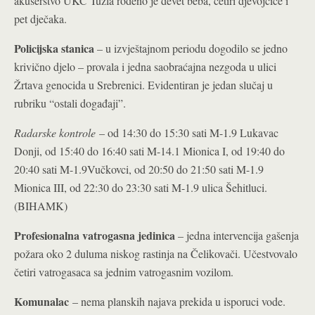
akušerstvo UKC Tuzla rođeno je devet beba, četiri djevojčice i
pet dječaka.
Policijska stanica
– u izvještajnom periodu dogodilo se jedno
krivično djelo – provala i jedna saobraćajna nezgoda u ulici
Žrtava genocida u Srebrenici. Evidentiran je jedan slučaj u
rubriku “ostali događaji”.
Radarske kontrole
– od 14:30 do 15:30 sati M-1.9 Lukavac
Donji, od 15:40 do 16:40 sati M-14.1 Mionica I, od 19:40 do
20:40 sati M-1.9Vučkovci, od 20:50 do 21:50 sati M-1.9
Mionica III, od 22:30 do 23:30 sati M-1.9 ulica Šehitluci.
(BIHAMK)
Profesionalna vatrogasna jedinica
– jedna intervencija gašenja
požara oko 2 duluma niskog rastinja na Čelikovači. Učestvovalo
četiri vatrogasaca sa jednim vatrogasnim vozilom.
Komunalac
– nema planskih najava prekida u isporuci vode.