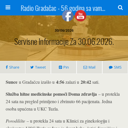
Radio Gradačac - 56 godina sa vama...
30/06/2026
Servisne Informacije Za 30.06.2026.
Share
Tweet
Pin
Mail
SMS
Sunce
4:56
20:42
u Gradačcu izašlo u
zalazi u
sati.
Služba hitne medicinske pomoći Doma zdravlja
– u protekla
24 sata na pregled primljeno i zbrinuto 66 pacijenata. Jedna
osoba upućena u UKC Tuzla.
Porodilište
– u protekla 24 sata u Klinici za ginekologiju i