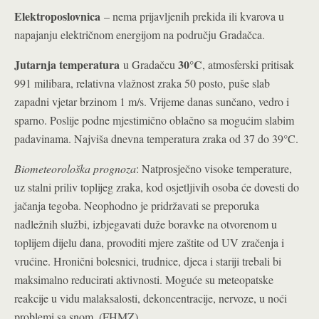
Elektroposlovnica
– nema prijavljenih prekida ili kvarova u
napajanju električnom energijom na području Gradačca.
Jutarnja temperatura
30°C
u Gradačcu
, atmosferski pritisak
991 milibara, relativna vlažnost zraka 50 posto, puše slab
zapadni vjetar brzinom 1 m/s. Vrijeme danas sunčano, vedro i
sparno. Poslije podne mjestimično oblačno sa mogućim slabim
padavinama. Najviša dnevna temperatura zraka od 37 do 39°C.
Biometeorološka prognoza
: Natprosječno visoke temperature,
uz stalni priliv toplijeg zraka, kod osjetljivih osoba će dovesti do
jačanja tegoba. Neophodno je pridržavati se preporuka
nadležnih službi, izbjegavati duže boravke na otvorenom u
toplijem dijelu dana, provoditi mjere zaštite od UV zračenja i
vrućine. Hronični bolesnici, trudnice, djeca i stariji trebali bi
maksimalno reducirati aktivnosti. Moguće su meteopatske
reakcije u vidu malaksalosti, dekoncentracije, nervoze, u noći
problemi sa snom. (FHMZ)