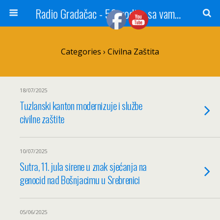
Radio Gradačac - 56 godina sa vama...
Categories ›
Civilna Zaštita
18/07/2025
Tuzlanski kanton modernizuje i službe
civilne zaštite
10/07/2025
Sutra, 11. jula sirene u znak sjećanja na
genocid nad Bošnjacimu u Srebrenici
05/06/2025