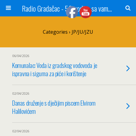
Radio Gradačac - 56 godina sa vama...
Categories ›
JP/JU/JZU
06/04/2026
Komunalac: Voda iz gradskog vodovoda je
ispravna i sigurna za piće i korištenje
02/04/2026
Danas druženje s dječijim piscem Elvirom
Halilovićem
02/04/2026