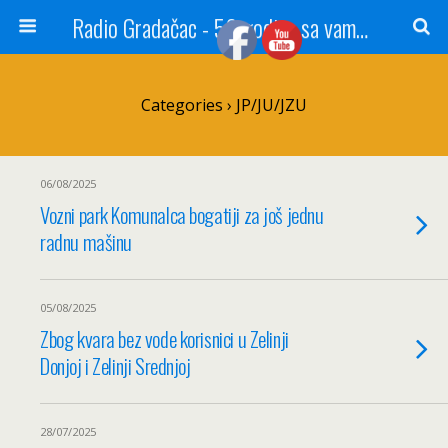
Radio Gradačac - 56 godina sa vama...
Categories ›
JP/JU/JZU
06/08/2025
Vozni park Komunalca bogatiji za još jednu
radnu mašinu
05/08/2025
Zbog kvara bez vode korisnici u Zelinji
Donjoj i Zelinji Srednjoj
28/07/2025