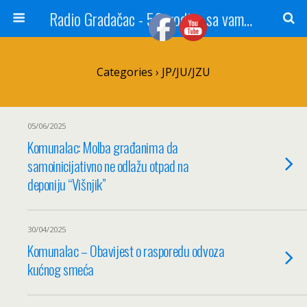
Radio Gradačac - 56 godina sa vama...
Categories ›
JP/JU/JZU
05/06/2025
Komunalac: Molba građanima da
samoinicijativno ne odlažu otpad na
deponiju “Višnjik”
30/04/2025
Komunalac – Obavijest o rasporedu odvoza
kućnog smeća