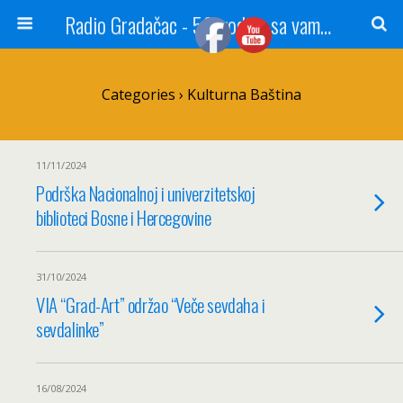
Radio Gradačac - 56 godina sa vama...
Categories ›
Kulturna Baština
11/11/2024
Podrška Nacionalnoj i univerzitetskoj
biblioteci Bosne i Hercegovine
31/10/2024
VIA “Grad-Art” održao “Veče sevdaha i
sevdalinke”
16/08/2024