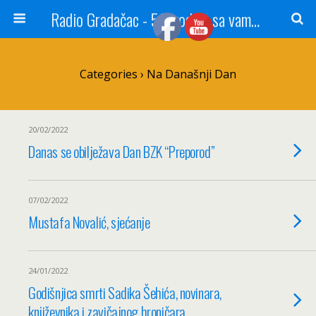
Radio Gradačac - 56 godina sa vama...
Categories ›
Na Današnji Dan
20/02/2022
Danas se obilježava Dan BZK “Preporod”
07/02/2022
Mustafa Novalić, sjećanje
24/01/2022
Godišnjica smrti Sadika Šehića, novinara,
književnika i zavičajnog hroničara