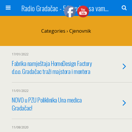
Radio Gradačac - 56 godina sa vama...
Categories ›
Cjenovnik
17/01/2022
Fabrika namještaja HomeDesign Factory
d.o.o. Gradačac traži majstora i montera
11/01/2022
NOVO u PZU Poliklinika Una medica
Gradačac!
11/08/2020