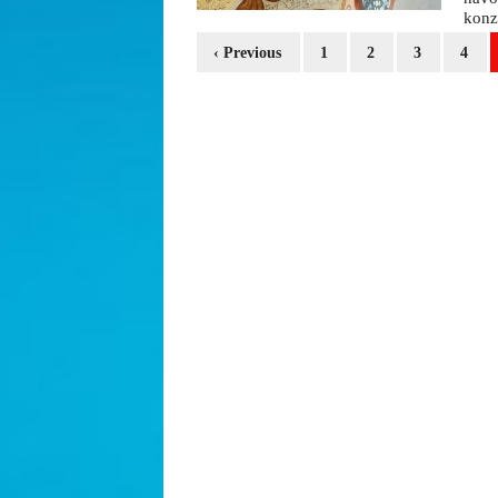
konz
‹ Previous
1
2
3
4