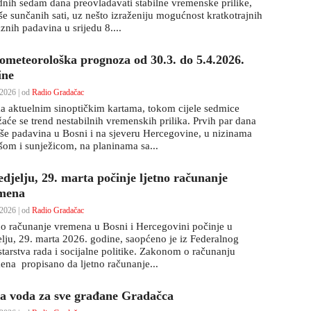
dnih sedam dana preovladavati stabilne vremenske prilike,
še sunčanih sati, uz nešto izraženiju mogućnost kratkotrajnih
znih padavina u srijedu 8....
ometeorološka prognoza od 30.3. do 5.4.2026.
ine
2026 | od
Radio Gradačac
a aktuelnim sinoptičkim kartama, tokom cijele sedmice
žaće se trend nestabilnih vremenskih prilika. Prvih par dana
iše padavina u Bosni i na sjeveru Hercegovine, u nizinama
išom i sunježicom, na planinama sa...
edjelju, 29. marta počinje ljetno računanje
mena
2026 | od
Radio Gradačac
no računanje vremena u Bosni i Hercegovini počinje u
elju, 29. marta 2026. godine, saopćeno je iz Federalnog
starstva rada i socijalne politike. Zakonom o računanju
ena propisano da ljetno računanje...
ta voda za sve građane Gradačca