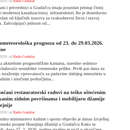
2026 | od
Radio Gradačac
ani i privrednici u Gradačcu imaju pouzdan pristup čistoj
 i modernoj kanalizacionoj infrastrukturi, što je donedavno
jedan od ključnih izazova za svakodnevni život i razvoj
a. Zahvaljujući jednom od...
ometeorološka prognoza od 23. do 29.03.2026.
ine
2026 | od
Radio Gradačac
a aktuelnim prognostičkim kartama, naredne sedmice
vladavaće nestabilne vremenske prilike. Prvih par dana uz
 izraženiju vjerovatnoću za padavine slabijeg intenziteta u
ralnim i istočnim područjima...
nčani restauratorski radovi na teško oštećenim
ikanim zidnim površinama i mobilijaru džamije
ejnije
2026 | od
Radio Gradačac
alno ministarstvo kulture i sporta objavilo je danas Izvještaj
erenske posjete Husejnija džamiji u Gradačcu Kako se
di, dana 27. 2. 2026. godine izvršen je uvid u okončane