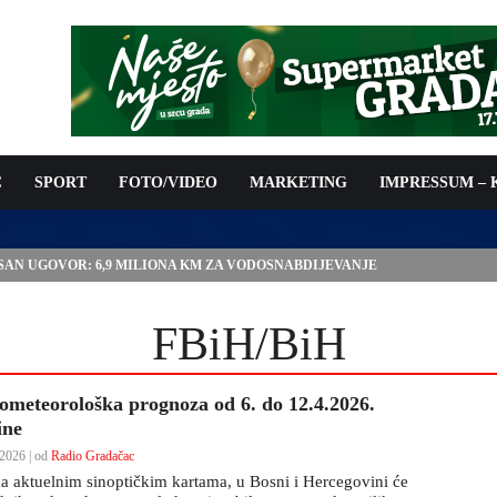
C
SPORT
FOTO/VIDEO
MARKETING
IMPRESSUM –
ISAN UGOVOR: 6,9 MILIONA KM ZA VODOSNABDIJEVANJE
FBiH/BiH
ometeorološka prognoza od 6. do 12.4.2026.
ine
2026 | od
Radio Gradačac
a aktuelnim sinoptičkim kartama, u Bosni i Hercegovini će