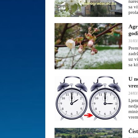
nare
sa vi
prola
Agr
god
31/03/
Prem
zadr
uz v
sa k
U n
vre
24/03/
Ljet
nedj
mini
vrem
Čis