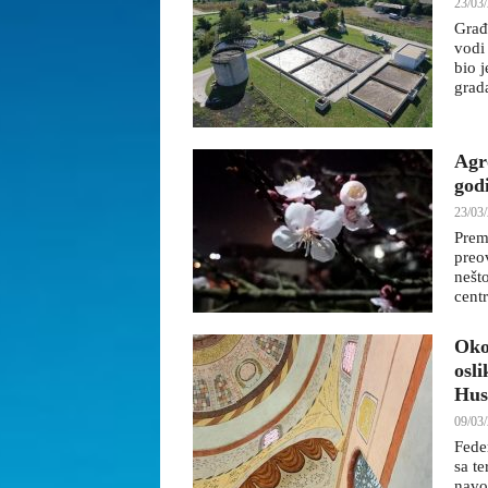
23/03/
Građ
vodi
bio 
grad
Agr
god
23/03/
Prem
preo
nešto
cent
Oko
osl
Hus
09/03/
Feder
sa t
navo