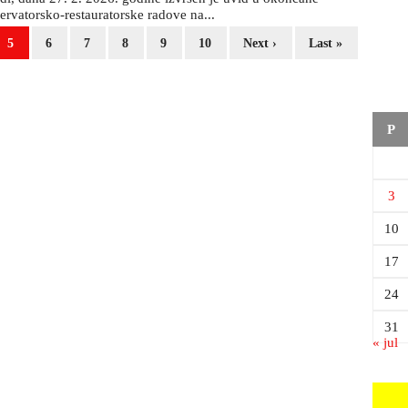
ervatorsko-restauratorske radove na...
5
6
7
8
9
10
Next ›
Last »
P
3
10
17
24
31
« jul