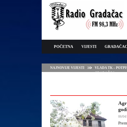
POČETNA
VIJESTI
GRADAČA
NAJNOVIJE VIJESTI
VLADA TK – POTP
GRADAČCA
Agr
god
06/04/
Prem