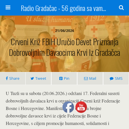
Radio Gradačac - 56 godina sa vama...
21/06/2026
Crveni Križ FBiH Uručio Devet Priznanja
Dobrovoljnim Davaocima Krvi Iz Gradačca
Share
Tweet
Pin
Mail
SMS
U Tuzli su u subotu (20.06.2026.) održani 17. Federalni susreti
dobrovoljnih davalaca krvi u organizaciji Crveni križ Federacije
Bosne i Hercegovine. Manifestacija je okupila brojne
dobrovoljne davaoce krvi iz cijele Federacije Bosne i
Hercegovine, s ciljem promocije humanosti, solidarnosti i