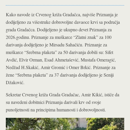
Kako navode iz Crvenog križa Gradačca, najviše Priznanja je
dodijeljeno za višestruke dobrovoljne davaoce krvi sa područja
grada Gradačca. Dodijeljeno je ukupno devet Priznanja za
2026.godinu. Priznanje za muškarce “Zlatni znak” za 100
darivanja dodijeljeno je Mirsadu Sahačiću. Priznanje za
muškarce “Srebrna plaketa” za 50 darivanja dobili su: Sifet
Avdić, Elvir Orman, Esad Ahmetašević, Mustafa Omeragić,
Nedžad H.Skakić, Amir Gromić i Omer Brkić. Priznanje za
žene “Srebrna plaketa” za 37 darivanja dodijeljeno je Seniji
Džaković.
Sekretar Crvenog križa Grada Gradačac, Amir Kikić, ističe da
su navedeni dobitnici Priznanja darivali krv od svoje
punoljetnosti na principima humanosti i dobrovoljnosti.