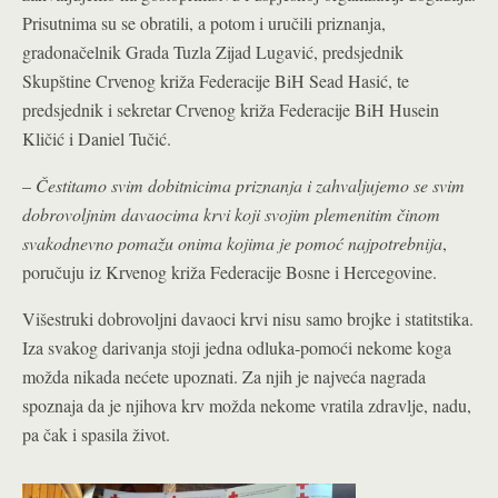
Prisutnima su se obratili, a potom i uručili priznanja,
gradonačelnik Grada Tuzla Zijad Lugavić, predsjednik
Skupštine Crvenog križa Federacije BiH Sead Hasić, te
predsjednik i sekretar Crvenog križa Federacije BiH Husein
Kličić i Daniel Tučić.
–
Čestitamo svim dobitnicima priznanja i zahvaljujemo se svim
dobrovoljnim davaocima krvi koji svojim plemenitim činom
svakodnevno pomažu onima kojima je pomoć najpotrebnija
,
poručuju iz Krvenog križa Federacije Bosne i Hercegovine.
Višestruki dobrovoljni davaoci krvi nisu samo brojke i statitstika.
Iza svakog darivanja stoji jedna odluka-pomoći nekome koga
možda nikada nećete upoznati. Za njih je najveća nagrada
spoznaja da je njihova krv možda nekome vratila zdravlje, nadu,
pa čak i spasila život.