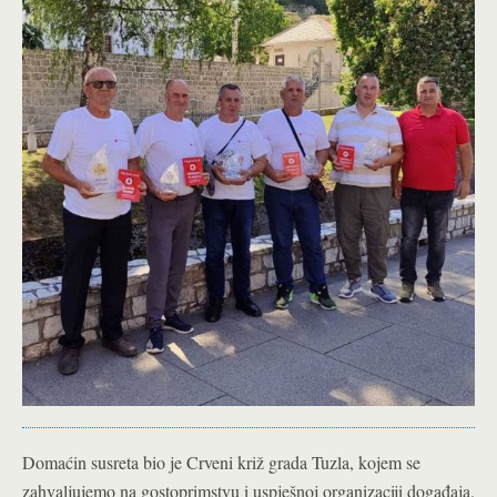
Domaćin susreta bio je Crveni križ grada Tuzla, kojem se
zahvaljujemo na gostoprimstvu i uspješnoj organizaciji događaja.