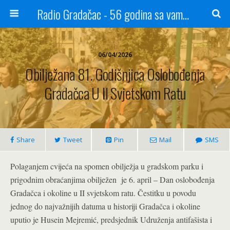
Radio Gradačac - 56 godina sa vama...
06/04/2026
Obilježana 81. Godišnjica Oslobođenja
Gradačca U II Svjetskom Ratu
Share
Tweet
Pin
Mail
SMS
Polaganjem cvijeća na spomen obilježja u gradskom parku i
prigodnim obraćanjima obilježen je 6. april – Dan oslobođenja
Gradačca i okoline u II svjetskom ratu.
Čestitku u povodu
jednog do najvažnijih datuma u historiji Gradačca i okoline
uputio je Husein Mejremić, predsjednik Udruženja antifašista i