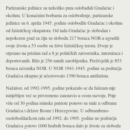
Partizanske jedinice su nekoliko puta oslobađali Gradačac i
okolinu. U konačnim borbama za oslobođenje, partizanske
jedinice su 6. aprila 1945. godine oslobodile Gradačac i okolinu
od fašističkog okupatora. Od tada Gradačac je slobodan i
nepokoren grad za čiju su slobodu 217 boraca NOR-a ugradili
svoje života a 53 osobe su žrtve fašističkog terora. Dvoje je
otjerano na prisilan rad a 8 je političkih zatvorenika, interniraca i
deportovanih. Bilo je 256 ratnih zarobljenika. Preživjelih je 853
boraca učesnika NOB. U NOR 1941-1945. godine sa područja
Gradačca ukupno je učestvovalo 1390 boraca antifašista.
Nažalost, od 1992-1995. godine pokazalo se da fašizam nije
istrijebljen već se privremeno zaustavio u svom razvoju. Prije
više od 30 godina istinske patriote ponovo su stale u odbranu
Gradačca i države Bosne i Hercegovine. U odbrambeno-
osolobodilačkom ratu od 1992. do 1995. godine ne području
Gradačca gotovo 1000 hrabrih boraca dalo je živote za slobodu