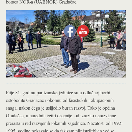
boraca NOR-a (UABNOR) Gradačac.
Prije 81. godinu partizanske jedinice su u odlučnoj borbi
oslobodile Gradačac i okolinu od fašističkih i okupacionih
snaga, nakon čega je uslijedio buran razvoj.
Tako je općina
Gradačac, u narednih četiri decenije, od izrazito nerazvijene
prerasla u red razvijenih lokalnih zajednica. Nažalost, od 1992-
1995. godine pokazalo se da fašizam nije istrijebljen već se