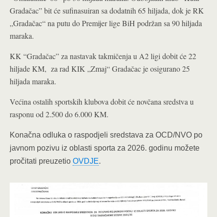
Gradačac” bit će sufinasuiran sa dodatnih 65 hiljada, dok je RK
„Gradačac“ na putu do Premijer lige BiH podržan sa 90 hiljada
maraka.
KK “Gradačac” za nastavak takmičenja u A2 ligi dobit će 22
hiljade KM, za rad KIK „Zmaj“ Gradačac je osigurano 25
hiljada maraka.
Većina ostalih sportskih klubova dobit će novčana sredstva u
rasponu od 2.500 do 6.000 KM.
Konačna odluka o raspodjeli sredstava za OCD/NVO po
javnom pozivu iz oblasti sporta za 2026. godinu možete
pročitati preuzetio
OVDJE
.