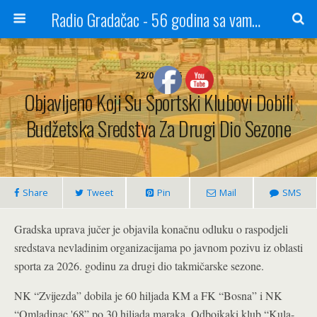
Radio Gradačac - 56 godina sa vama...
22/04/2026
Objavljeno Koji Su Sportski Klubovi Dobili
Budžetska Sredstva Za Drugi Dio Sezone
Share
Tweet
Pin
Mail
SMS
Gradska uprava jučer je objavila konačnu odluku o raspodjeli
sredstava nevladinim organizacijama po javnom pozivu iz oblasti
sporta za 2026. godinu za drugi dio takmičarske sezone.
NK “Zvijezda” dobila je 60 hiljada KM a FK “Bosna” i NK
“Omladinac '68” po 30 hiljada maraka. Odbojkaki klub “Kula-