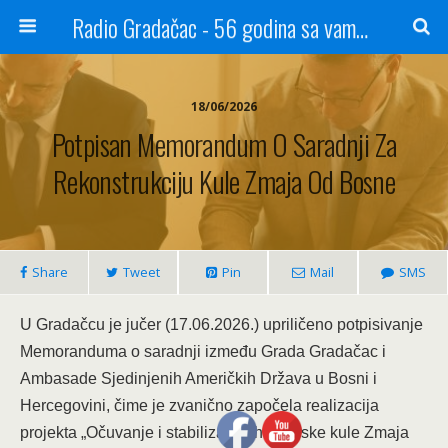
Radio Gradačac - 56 godina sa vama...
18/06/2026
Potpisan Memorandum O Saradnji Za
Rekonstrukciju Kule Zmaja Od Bosne
Share
Tweet
Pin
Mail
SMS
U Gradačcu je jučer (17.06.2026.) upriličeno potpisivanje
Memoranduma o saradnji između Grada Gradačac i
Ambasade Sjedinjenih Američkih Država u Bosni i
Hercegovini, čime je zvanično započela realizacija
projekta „Očuvanje i stabilizacija historijske kule Zmaja