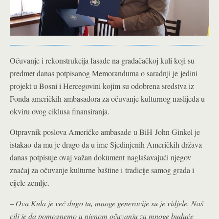
Očuvanje i rekonstrukcija fasade na gradačačkoj kuli koji su
predmet danas potpisanog Memoranduma o saradnji je
jedini
projekt u Bosni i Hercegovini koj
i
m su odobrena sredstva iz
Fonda američkih ambasadora za očuvanje kulturnog naslijeđa u
okviru ovog ciklusa finansiranja
.
Otpravnik poslova Američke ambasade
u BiH
John Ginkel je
istakao
da mu je drago da u ime Sjedinjenih Američkih država
danas potpisuje ovaj važan dokument
naglašavajući njegov
značaj za očuvanje kulturne baštine i
tradicije samog grada i
cijele zemlje.
–
Ova Kula je već dugo tu, mnoge generacije su je vidjele. Naš
cilj je da pomognemo u njenom očuvanju za mnoge buduće