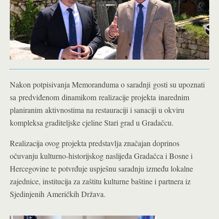
Nakon potpisivanja Memoranduma o saradnji
gosti su upoznati
sa
predviđenom
dinamik
om
realizacije projekta
i
narednim
planiranim
aktivnosti
ma na restauraciji i sanaciji u okviru
kompleksa graditeljske cjeline Stari grad u Gradačcu.
Realizacija ovog projekta predstavlja značajan doprinos
očuvanju kulturno-historijskog naslijeđa Gradačca i Bosne i
Hercegovine te potvrđuje uspješnu saradnju između lokalne
zajednice, institucija za zaštitu kulturne baštine i partnera iz
Sjedinjenih Američkih Država.