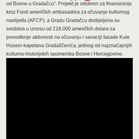
od Bosne u Gradačcu“. Projekt je odobren za finansiranje
kroz Fond američkih ambasadora za očuvanje kulturnog
naslijeđa (AFCP), a Gradu Gradačcu dodijeljena su
sredstva u iznosu od 218.000 američkih dolara za
provođenje aktivnosti na očuvanju i sanaciji fasade Kule
Husein-kapetana Gradaščevića, jednog od najznačajnijih
kulturno-historijskih spomenika Bosne i Hercegovine.