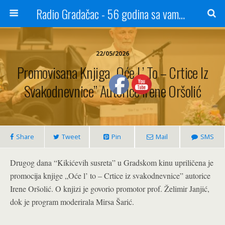
Radio Gradačac - 56 godina sa vama...
22/05/2026
Promovisana Knjiga „Oće L’ To – Crtice Iz
Svakodnevnice” Autorice Irene Oršolić
Share
Tweet
Pin
Mail
SMS
Drugog dana “Kikićevih susreta” u Gradskom kinu upriličena je
promocija knjige „Oće l’ to – Crtice iz svakodnevnice” autorice
Irene Oršolić. O knjizi je govorio promotor prof. Želimir Janjić,
dok je program moderirala Mirsa Šarić.