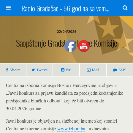
Radio Gradačac - 56 godina sa vama...
22/04/2026
Saopštenje Gradske Izborne Komisije
Share
Tweet
Pin
Mail
SMS
Centralna izborna komisija Bosne i Hercegovine je objavila
„Javni konkurs za prijavu kandidata za predsjednike/zamjenike
predsjednika biračkih odbora“ koji će biti otvoren do
30.04.2026.godine.
Javni konkurs je objavljen na službenoj internetskoj stranici
Centralne izborne komisije
www.izbori.ba
, u dnevnim