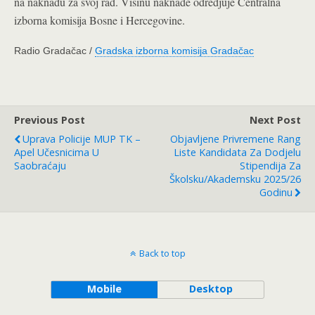
na naknadu za svoj rad. Visinu naknade odredjuje Centralna
izborna komisija Bosne i Hercegovine.
Radio Gradačac /
Gradska izborna komisija Gradačac
Previous Post
Next Post
Uprava Policije MUP TK –
Objavljene Privremene Rang
Apel Učesnicima U
Liste Kandidata Za Dodjelu
Saobraćaju
Stipendija Za
Školsku/akademsku 2025/26
Godinu
Back to top
Mobile
Desktop